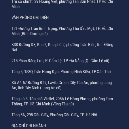
Trụ sở chính: 39 Hoàng Việt, phường Tân Sơn Nhất, TP.Hồ Chí
Minh
VĂN PHÒNG ĐẠI DIỆN
121 Đường Trần Bình Trọng, Phường Thủ Dầu Một, TP. Hồ Chí
Minh (Bình Dương cũ)
K38 Đường D3, Khu 2, Khu phố 2, phường Trấn Biên, tỉnh Đồng
Nai
215 Phan Đăng Lưu, P. Cẩm Lệ, TP. Đà Nẵng (Q. Cẩm Lệ cũ)
Tầng 5, 153Q Trần Hưng Đạo, Phường Ninh Kiều, TP.Cần Thơ
Số A4-57 Đường BT9, Lavila Green City Tân An, phường Long
An, tỉnh Tây Ninh (Long An cũ)
Tầng số 4, Tòa nhà Viettel, 205A Lê Hồng Phong, phường Tam
Thắng, TP. Hồ Chí Minh (Vũng Tàu cũ)
Tầng 5A, 298 Cầu Giấy, Phường Cầu Giấy, TP. Hà Nội
ĐỊA CHỈ CHI NHÁNH