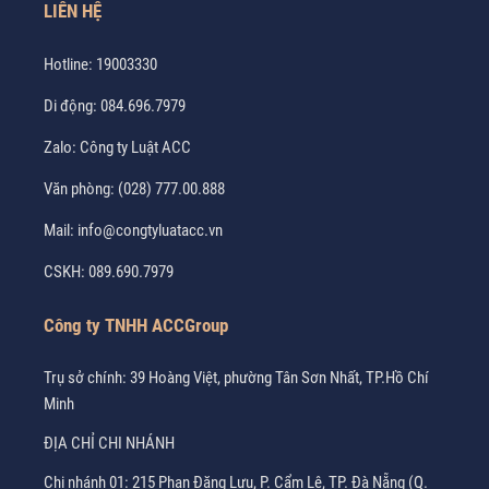
LIÊN HỆ
Hotline:
19003330
Di động:
084.696.7979
Zalo:
Công ty Luật ACC
Văn phòng:
(028) 777.00.888
Mail:
info@congtyluatacc.vn
CSKH:
089.690.7979
Công ty TNHH ACCGroup
Trụ sở chính: 39 Hoàng Việt, phường Tân Sơn Nhất, TP.Hồ Chí
Minh
ĐỊA CHỈ CHI NHÁNH
Chi nhánh 01: 215 Phan Đăng Lưu, P. Cẩm Lệ, TP. Đà Nẵng (Q.