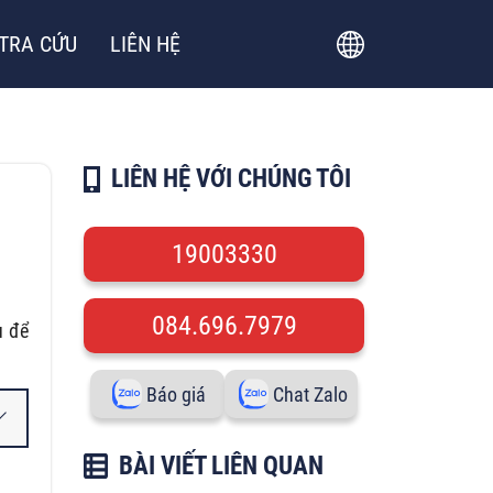
TRA CỨU
LIÊN HỆ
LIÊN HỆ VỚI CHÚNG TÔI
19003330
084.696.7979
u để
Báo giá
Chat Zalo
BÀI VIẾT LIÊN QUAN