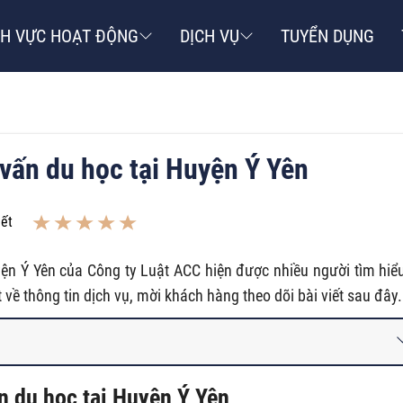
NH VỰC HOẠT ĐỘNG
DỊCH VỤ
TUYỂN DỤNG
 vấn du học tại Huyện Ý Yên
iết
uyện Ý Yên của Công ty Luật ACC hiện được nhiều người tìm hiể
ết về thông tin dịch vụ, mời khách hàng theo dõi bài viết sau đây.
ấn du học tại Huyện Ý Yên