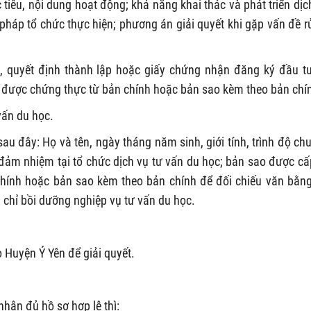
iêu, nội dung hoạt động; khả năng khai thác và phát triển dịc
pháp tổ chức thực hiện; phương án giải quyết khi gặp vấn đề rủ
 quyết định thành lập hoặc giấy chứng nhận đăng ký đầu t
 được chứng thực từ bản chính hoặc bản sao kèm theo bản chí
vấn du học.
au đây: Họ và tên, ngày tháng năm sinh, giới tính, trình độ ch
ẽ đảm nhiệm tại tổ chức dịch vụ tư vấn du học; bản sao được cấ
hính hoặc bản sao kèm theo bản chính để đối chiếu văn bằng
 chỉ bồi dưỡng nghiệp vụ tư vấn du học.
 Huyện Ý Yên để giải quyết.
nhận đủ hồ sơ hợp lệ thì: