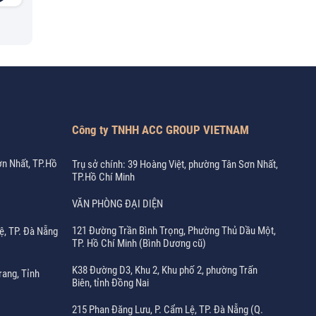
Công ty TNHH ACC GROUP VIETNAM
ơn Nhất, TP.Hồ
Trụ sở chính: 39 Hoàng Việt, phường Tân Sơn Nhất,
TP.Hồ Chí Minh
VĂN PHÒNG ĐẠI DIỆN
121 Đường Trần Bình Trọng, Phường Thủ Dầu Một,
ệ, TP. Đà Nẵng
TP. Hồ Chí Minh (Bình Dương cũ)
K38 Đường D3, Khu 2, Khu phố 2, phường Trấn
rang, Tỉnh
Biên, tỉnh Đồng Nai
215 Phan Đăng Lưu, P. Cẩm Lệ, TP. Đà Nẵng (Q.