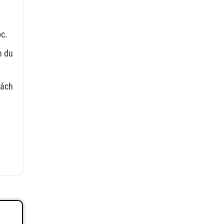
ọc.
n du
hách