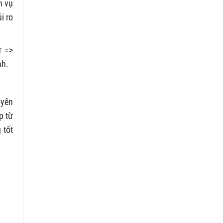
h vụ
i ro
ư =>
nh.
uyên
p từ
 tốt