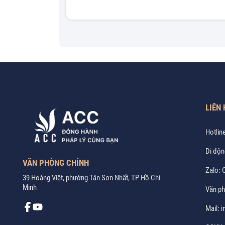
LIÊN 
Hotlin
Di độn
VĂN PHÒNG CHÍNH
Zalo:
C
39 Hoàng Việt, phường Tân Sơn Nhất, TP Hồ Chí
Minh
Văn p
Mail:
i