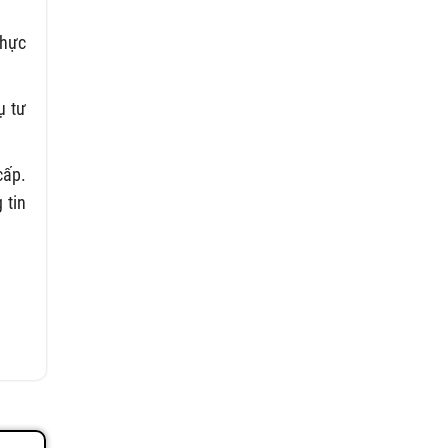
thực
ụ tư
cấp.
 tin