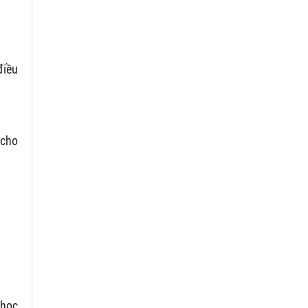
điều
 cho
 học