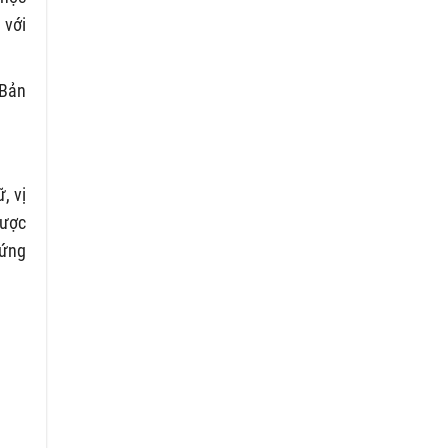
 với
 Bản
, vị
được
hứng