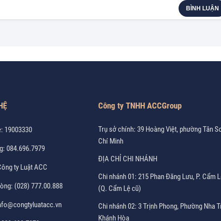
BÌNH LUẬN
HỆ
Công ty TNHH ACCGroup
Trụ sở chính: 39 Hoàng Việt, phường Tân S
e:
19003330
Chí Minh
g:
084.696.7979
ĐỊA CHỈ CHI NHÁNH
ông ty Luật ACC
Chi nhánh 01: 215 Phan Đăng Lưu, P. Cẩm L
hòng:
(028) 777.00.888
(Q. Cẩm Lệ cũ)
nfo@congtyluatacc.vn
Chi nhánh 02: 3 Trịnh Phong, Phường Nha T
Khánh Hòa