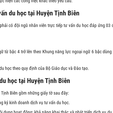
hực hiện các công việc khác theo yêu cầu.
 vấn du học tại Huyện Tịnh Biên
phải có đội ngũ nhân viên trực tiếp tư vấn du học đáp ứng 03 
gữ từ bậc 4 trở lên theo Khung năng lực ngoại ngữ 6 bậc dùng
du học theo quy định của Bộ Giáo dục và Đào tạo.
 du học tại Huyện Tịnh Biên
n Tịnh Biên gồm những giấy tờ sau đây:
g ký kinh doanh dịch vụ tư vấn du học.
i dung hoạt động; khả năng khai thác và phát triển dịch vụ du