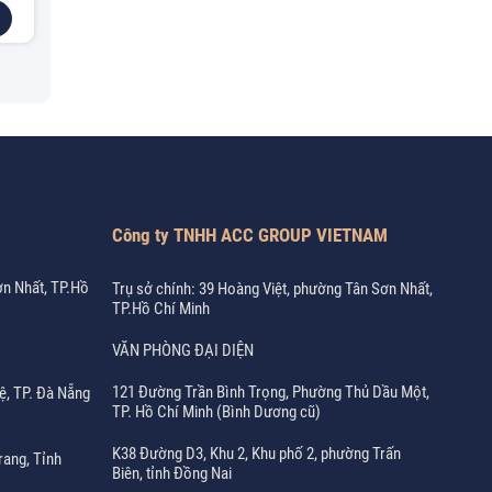
Công ty TNHH ACC GROUP VIETNAM
ơn Nhất, TP.Hồ
Trụ sở chính: 39 Hoàng Việt, phường Tân Sơn Nhất,
TP.Hồ Chí Minh
VĂN PHÒNG ĐẠI DIỆN
121 Đường Trần Bình Trọng, Phường Thủ Dầu Một,
ệ, TP. Đà Nẵng
TP. Hồ Chí Minh (Bình Dương cũ)
K38 Đường D3, Khu 2, Khu phố 2, phường Trấn
rang, Tỉnh
Biên, tỉnh Đồng Nai