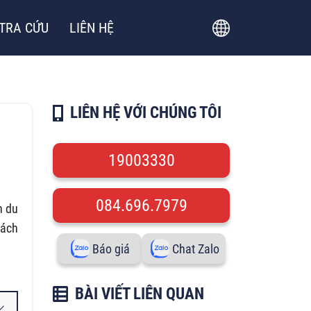
TRA CỨU
LIÊN HỆ
LIÊN HỆ VỚI CHÚNG TÔI
19003330
084.696.7979
n du
cách
Báo giá
Chat Zalo
BÀI VIẾT LIÊN QUAN