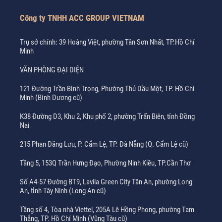
Công ty TNHH ACC GROUP VIETNAM
Trụ sở chính: 39 Hoàng Việt, phường Tân Sơn Nhất, TP.Hồ Chí
Minh
VĂN PHÒNG ĐẠI DIỆN
121 Đường Trần Bình Trọng, Phường Thủ Dầu Một, TP. Hồ Chí
Minh (Bình Dương cũ)
K38 Đường D3, Khu 2, Khu phố 2, phường Trấn Biên, tỉnh Đồng
Nai
215 Phan Đăng Lưu, P. Cẩm Lệ, TP. Đà Nẵng (Q. Cẩm Lệ cũ)
Tầng 5, 153Q Trần Hưng Đạo, Phường Ninh Kiều, TP.Cần Thơ
Số A4-57 Đường BT9, Lavila Green City Tân An, phường Long
An, tỉnh Tây Ninh (Long An cũ)
Tầng số 4, Tòa nhà Viettel, 205A Lê Hồng Phong, phường Tam
Thắng, TP. Hồ Chí Minh (Vũng Tàu cũ)