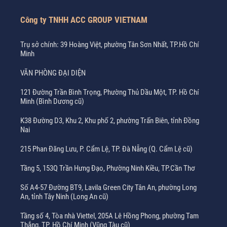
Công ty TNHH ACC GROUP VIETNAM
Trụ sở chính: 39 Hoàng Việt, phường Tân Sơn Nhất, TP.Hồ Chí
Minh
VĂN PHÒNG ĐẠI DIỆN
121 Đường Trần Bình Trọng, Phường Thủ Dầu Một, TP. Hồ Chí
Minh (Bình Dương cũ)
K38 Đường D3, Khu 2, Khu phố 2, phường Trấn Biên, tỉnh Đồng
Nai
215 Phan Đăng Lưu, P. Cẩm Lệ, TP. Đà Nẵng (Q. Cẩm Lệ cũ)
Tầng 5, 153Q Trần Hưng Đạo, Phường Ninh Kiều, TP.Cần Thơ
Số A4-57 Đường BT9, Lavila Green City Tân An, phường Long
An, tỉnh Tây Ninh (Long An cũ)
Tầng số 4, Tòa nhà Viettel, 205A Lê Hồng Phong, phường Tam
Thắng, TP. Hồ Chí Minh (Vũng Tàu cũ)