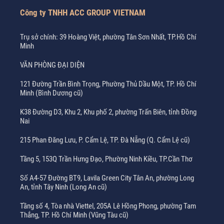
Công ty TNHH ACC GROUP VIETNAM
Trụ sở chính: 39 Hoàng Việt, phường Tân Sơn Nhất, TP.Hồ Chí
Minh
VĂN PHÒNG ĐẠI DIỆN
121 Đường Trần Bình Trọng, Phường Thủ Dầu Một, TP. Hồ Chí
Minh (Bình Dương cũ)
K38 Đường D3, Khu 2, Khu phố 2, phường Trấn Biên, tỉnh Đồng
Nai
215 Phan Đăng Lưu, P. Cẩm Lệ, TP. Đà Nẵng (Q. Cẩm Lệ cũ)
Tầng 5, 153Q Trần Hưng Đạo, Phường Ninh Kiều, TP.Cần Thơ
Số A4-57 Đường BT9, Lavila Green City Tân An, phường Long
An, tỉnh Tây Ninh (Long An cũ)
Tầng số 4, Tòa nhà Viettel, 205A Lê Hồng Phong, phường Tam
Thắng, TP. Hồ Chí Minh (Vũng Tàu cũ)