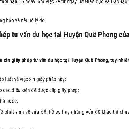
 thời hạn 15 ngày làm việc kể từ ngày Sở Giáo dục và Đào tạo 
ng báo và nêu rõ lý do.
phép tư vấn du học tại Huyện Quế Phong củ
n xin giấy phép tư vấn du học tại Huyện Quế Phong, tuy nhiê
 luật về việc xin giấy phép này;
o các điều kiện để được cấp giấy phép;
nhà nước;
đề phát sinh về sửa đổi hồ sơ hay những vấn đề khác thì chư