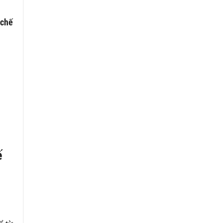
 chế
ế