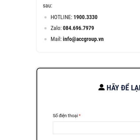
sau:
HOTLINE:
1900.3330
Zalo:
084.696.7979
Mail:
info@accgroup.vn
HÃY ĐỂ LẠ