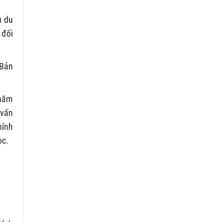
ụ du
 đối
(Bản
 năm
 vấn
hính
ọc.