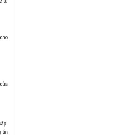
ể từ
 cho
 của
ấp.
 tin