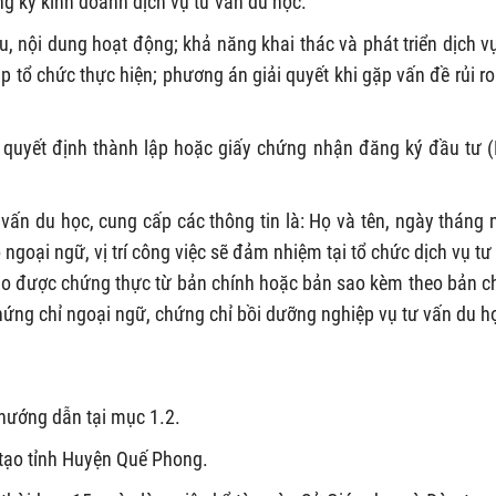
g ký kinh doanh dịch vụ tư vấn du học.
u, nội dung hoạt động; khả năng khai thác và phát triển dịch v
 tổ chức thực hiện; phương án giải quyết khi gặp vấn đề rủi ro
quyết định thành lập hoặc giấy chứng nhận đăng ký đầu tư 
 vấn du học, cung cấp các thông tin là: Họ và tên, ngày tháng
ộ ngoại ngữ, vị trí công việc sẽ đảm nhiệm tại tổ chức dịch vụ tư
ao được chứng thực từ bản chính hoặc bản sao kèm theo bản c
chứng chỉ ngoại ngữ, chứng chỉ bồi dưỡng nghiệp vụ tư vấn du h
 hướng dẫn tại mục 1.2.
tạo tỉnh Huyện Quế Phong.