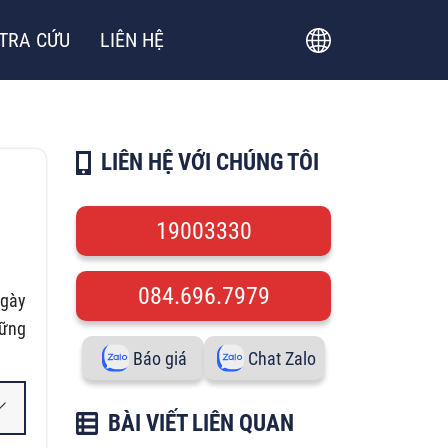
TRA CỨU
LIÊN HỆ
LIÊN HỆ VỚI CHÚNG TÔI
19003330
084.696.7979
ngày
hững
Báo giá
Chat Zalo
BÀI VIẾT LIÊN QUAN