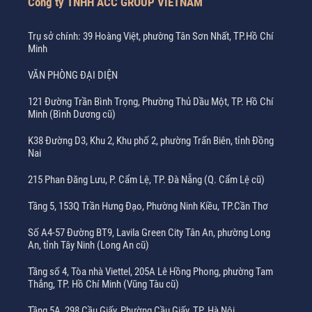
Công ty TNHH ACC GROUP VIETNAM
Trụ sở chính: 39 Hoàng Việt, phường Tân Sơn Nhất, TP.Hồ Chí
Minh
VĂN PHÒNG ĐẠI DIỆN
121 Đường Trần Bình Trọng, Phường Thủ Dầu Một, TP. Hồ Chí
Minh (Bình Dương cũ)
K38 Đường D3, Khu 2, Khu phố 2, phường Trấn Biên, tỉnh Đồng
Nai
215 Phan Đăng Lưu, P. Cẩm Lệ, TP. Đà Nẵng (Q. Cẩm Lệ cũ)
Tầng 5, 153Q Trần Hưng Đạo, Phường Ninh Kiều, TP.Cần Thơ
Số A4-57 Đường BT9, Lavila Green City Tân An, phường Long
An, tỉnh Tây Ninh (Long An cũ)
Tầng số 4, Tòa nhà Viettel, 205A Lê Hồng Phong, phường Tam
Thắng, TP. Hồ Chí Minh (Vũng Tàu cũ)
Tầng 5A, 298 Cầu Giấy, Phường Cầu Giấy, TP. Hà Nội