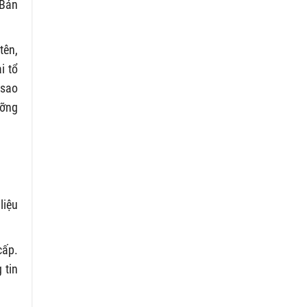
(Bản
tên,
i tổ
 sao
ưỡng
liệu
cấp.
 tin