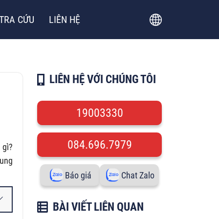
TRA CỨU
LIÊN HỆ
LIÊN HỆ VỚI CHÚNG TÔI
19003330
084.696.7979
 gì?
cung
Báo giá
Chat Zalo
BÀI VIẾT LIÊN QUAN