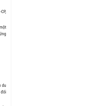
-CP,
 một
hứng
ụ du
 đối