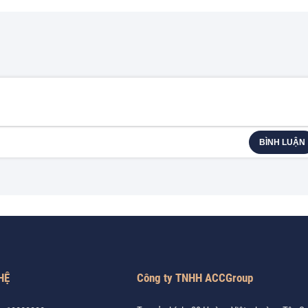
BÌNH LUẬN
HỆ
Công ty TNHH ACCGroup