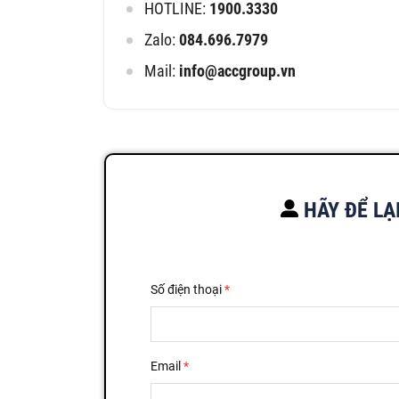
HOTLINE:
1900.3330
Zalo:
084.696.7979
Mail:
info@accgroup.vn
HÃY ĐỂ LẠ