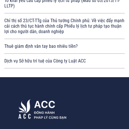
Tờ khai yêu cầu cấp phiếu lý lịch tư pháp (Mẫu số 03/2013/TT-
LLTP)
Chỉ thị số 23/CT-TTg của Thủ tướng Chính phủ: Về việc đẩy mạnh
cải cách thủ tục hành chính cấp Phiếu lý lịch tư pháp tạo thuận
lợi cho người dân, doanh nghiệp
Thuê giám định vân tay bao nhiêu tiền?
Dịch vụ Sở hữu trí tuệ của Công ty Luật ACC