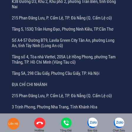
K38 Đường D3, Khu 2, Khu phố 2, phường Trấn Biên, tỉnh Đồng
Nai
215 Phan Đăng Lưu, P. Cẩm Lệ, TP. Đà Nẵng (Q. Cẩm Lệ cũ)
Tầng 5, 153Q Trần Hưng Đạo, Phường Ninh Kiều, TP.Cần Thơ
Số A4-57 Đường BT9, Lavila Green City Tân An, phường Long
An, tỉnh Tây Ninh (Long An cũ)
Tầng số 4, Tòa nhà Viettel, 205A Lê Hồng Phong, phường Tam
Thắng, TP. Hồ Chí Minh (Vũng Tàu cũ)
Tầng 5A, 298 Cầu Giấy, Phường Cầu Giấy, TP. Hà Nội
ĐỊA CHỈ CHI NHÁNH
215 Phan Đăng Lưu, P. Cẩm Lệ, TP. Đà Nẵng (Q. Cẩm Lệ cũ)
3 Trịnh Phong, Phường Nha Trang, Tỉnh Khánh Hòa