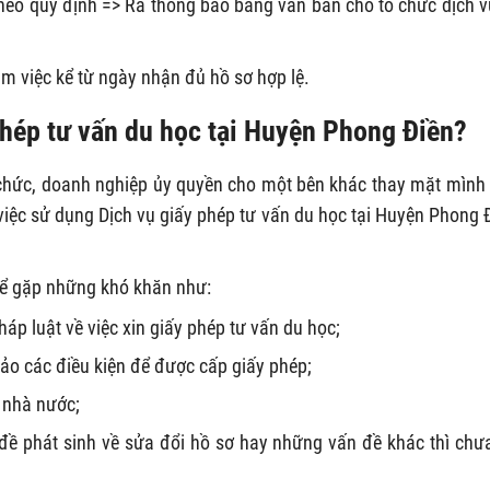
heo quy định => Ra thông báo bằng văn bản cho tổ chức dịch v
àm việc kể từ ngày nhận đủ hồ sơ hợp lệ.
phép tư vấn du học tại Huyện Phong Điền?
 chức, doanh nghiệp ủy quyền cho một bên khác thay mặt mình 
việc sử dụng Dịch vụ giấy phép tư vấn du học tại Huyện Phong 
hể gặp những khó khăn như:
áp luật về việc xin giấy phép tư vấn du học;
ảo các điều kiện để được cấp giấy phép;
n nhà nước;
đề phát sinh về sửa đổi hồ sơ hay những vấn đề khác thì chư