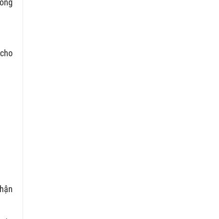
hong
 cho
nhận