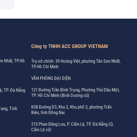
Công ty TNHH ACC GROUP VIETNAM
ơn Nhất, TP.Hồ
Trụ sở chính: 39 Hoàng Việt, phường Tân Sơn Nhất,
TP.Hồ Chí Minh
VĂN PHÒNG ĐẠI DIỆN
121 Đường Trần Bình Trọng, Phường Thủ Dầu Một,
ệ, TP. Đà Nẵng
TP. Hồ Chí Minh (Bình Dương cũ)
K38 Đường D3, Khu 2, Khu phố 2, phường Trấn
rang, Tỉnh
Biên, tỉnh Đồng Nai
215 Phan Đăng Lưu, P. Cẩm Lệ, TP. Đà Nẵng (Q.
Cẩm Lệ cũ)