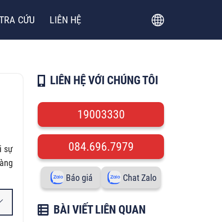
TRA CỨU
LIÊN HỆ
LIÊN HỆ VỚI CHÚNG TÔI
19003330
084.696.7979
i sự
sàng
Báo giá
Chat Zalo
BÀI VIẾT LIÊN QUAN