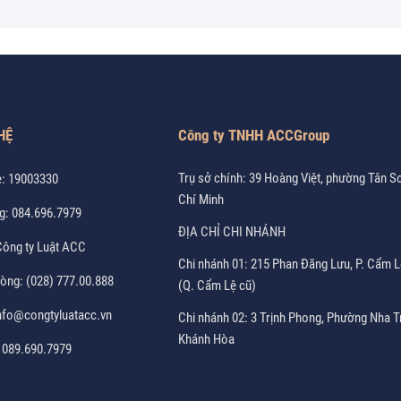
HỆ
Công ty TNHH ACCGroup
Trụ sở chính: 39 Hoàng Việt, phường Tân S
e:
19003330
Chí Minh
g:
084.696.7979
ĐỊA CHỈ CHI NHÁNH
ông ty Luật ACC
Chi nhánh 01: 215 Phan Đăng Lưu, P. Cẩm L
hòng:
(028) 777.00.888
(Q. Cẩm Lệ cũ)
nfo@congtyluatacc.vn
Chi nhánh 02: 3 Trịnh Phong, Phường Nha T
Khánh Hòa
:
089.690.7979