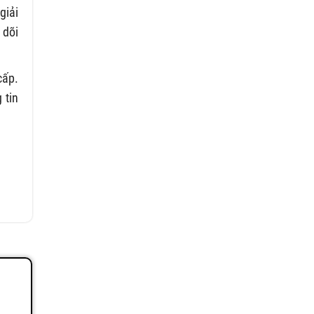
giải
 dõi
cấp.
 tin