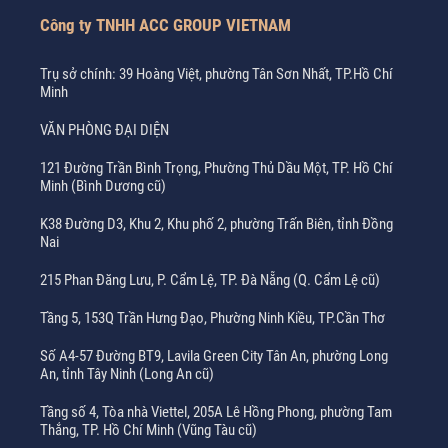
Công ty TNHH ACC GROUP VIETNAM
Trụ sở chính: 39 Hoàng Việt, phường Tân Sơn Nhất, TP.Hồ Chí
Minh
VĂN PHÒNG ĐẠI DIỆN
121 Đường Trần Bình Trọng, Phường Thủ Dầu Một, TP. Hồ Chí
Minh (Bình Dương cũ)
K38 Đường D3, Khu 2, Khu phố 2, phường Trấn Biên, tỉnh Đồng
Nai
215 Phan Đăng Lưu, P. Cẩm Lệ, TP. Đà Nẵng (Q. Cẩm Lệ cũ)
Tầng 5, 153Q Trần Hưng Đạo, Phường Ninh Kiều, TP.Cần Thơ
Số A4-57 Đường BT9, Lavila Green City Tân An, phường Long
An, tỉnh Tây Ninh (Long An cũ)
Tầng số 4, Tòa nhà Viettel, 205A Lê Hồng Phong, phường Tam
Thắng, TP. Hồ Chí Minh (Vũng Tàu cũ)