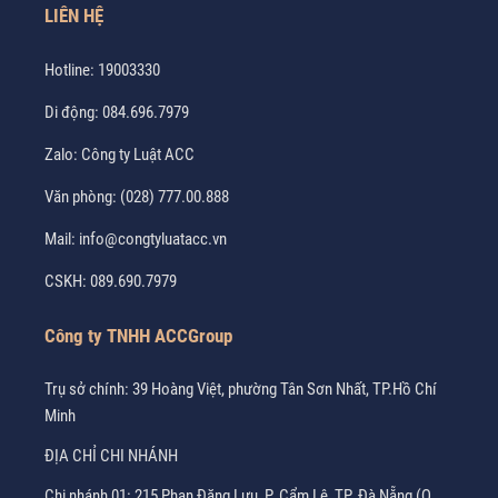
LIÊN HỆ
Hotline:
19003330
Di động:
084.696.7979
Zalo:
Công ty Luật ACC
Văn phòng:
(028) 777.00.888
Mail:
info@congtyluatacc.vn
CSKH:
089.690.7979
Công ty TNHH ACCGroup
Trụ sở chính: 39 Hoàng Việt, phường Tân Sơn Nhất, TP.Hồ Chí
Minh
ĐỊA CHỈ CHI NHÁNH
Chi nhánh 01: 215 Phan Đăng Lưu, P. Cẩm Lệ, TP. Đà Nẵng (Q.