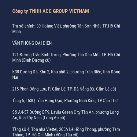
Công ty TNHH ACC GROUP VIETNAM
Trụ sở chính: 39 Hoàng Việt, phường Tân Sơn Nhất, TP.Hồ Chí
Minh
VĂN PHÒNG ĐẠI DIỆN
121 Đường Trần Bình Trọng, Phường Thủ Dầu Một, TP. Hồ Chí
Minh (Bình Dương cũ)
K38 Đường D3, Khu 2, Khu phố 2, phường Trấn Biên, tỉnh Đồng
Nai
215 Phan Đăng Lưu, P. Cẩm Lệ, TP. Đà Nẵng (Q. Cẩm Lệ cũ)
Tầng 5, 153Q Trần Hưng Đạo, Phường Ninh Kiều, TP.Cần Thơ
Số A4-57 Đường BT9, Lavila Green City Tân An, phường Long
An, tỉnh Tây Ninh (Long An cũ)
Tầng số 4, Tòa nhà Viettel, 205A Lê Hồng Phong, phường Tam
Thắng, TP. Hồ Chí Minh (Vũng Tàu cũ)