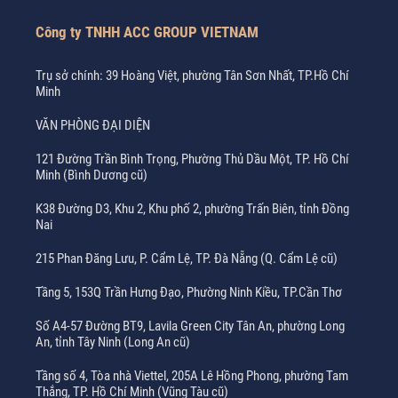
Công ty TNHH ACC GROUP VIETNAM
Trụ sở chính: 39 Hoàng Việt, phường Tân Sơn Nhất, TP.Hồ Chí
Minh
VĂN PHÒNG ĐẠI DIỆN
121 Đường Trần Bình Trọng, Phường Thủ Dầu Một, TP. Hồ Chí
Minh (Bình Dương cũ)
K38 Đường D3, Khu 2, Khu phố 2, phường Trấn Biên, tỉnh Đồng
Nai
215 Phan Đăng Lưu, P. Cẩm Lệ, TP. Đà Nẵng (Q. Cẩm Lệ cũ)
Tầng 5, 153Q Trần Hưng Đạo, Phường Ninh Kiều, TP.Cần Thơ
Số A4-57 Đường BT9, Lavila Green City Tân An, phường Long
An, tỉnh Tây Ninh (Long An cũ)
Tầng số 4, Tòa nhà Viettel, 205A Lê Hồng Phong, phường Tam
Thắng, TP. Hồ Chí Minh (Vũng Tàu cũ)