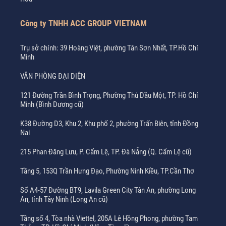
Công ty TNHH ACC GROUP VIETNAM
Trụ sở chính: 39 Hoàng Việt, phường Tân Sơn Nhất, TP.Hồ Chí
Minh
VĂN PHÒNG ĐẠI DIỆN
121 Đường Trần Bình Trọng, Phường Thủ Dầu Một, TP. Hồ Chí
Minh (Bình Dương cũ)
K38 Đường D3, Khu 2, Khu phố 2, phường Trấn Biên, tỉnh Đồng
Nai
215 Phan Đăng Lưu, P. Cẩm Lệ, TP. Đà Nẵng (Q. Cẩm Lệ cũ)
Tầng 5, 153Q Trần Hưng Đạo, Phường Ninh Kiều, TP.Cần Thơ
Số A4-57 Đường BT9, Lavila Green City Tân An, phường Long
An, tỉnh Tây Ninh (Long An cũ)
Tầng số 4, Tòa nhà Viettel, 205A Lê Hồng Phong, phường Tam