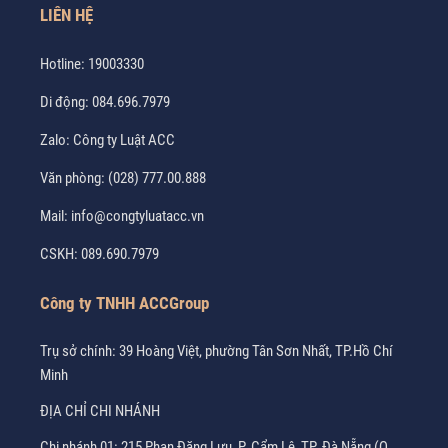
LIÊN HỆ
Hotline:
19003330
Di động:
084.696.7979
Zalo:
Công ty Luật ACC
Văn phòng:
(028) 777.00.888
Mail:
info@congtyluatacc.vn
CSKH:
089.690.7979
Công ty TNHH ACCGroup
Trụ sở chính: 39 Hoàng Việt, phường Tân Sơn Nhất, TP.Hồ Chí
Minh
ĐỊA CHỈ CHI NHÁNH
Chi nhánh 01: 215 Phan Đăng Lưu, P. Cẩm Lệ, TP. Đà Nẵng (Q.