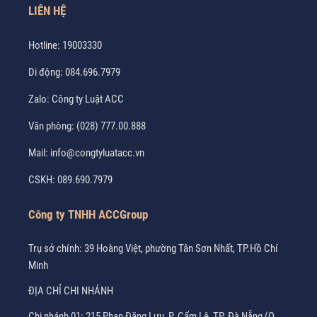
LIÊN HỆ
Hotline:
19003330
Di động:
084.696.7979
Zalo:
Công ty Luật ACC
Văn phòng:
(028) 777.00.888
Mail:
info@congtyluatacc.vn
CSKH:
089.690.7979
Công ty TNHH ACCGroup
Trụ sở chính: 39 Hoàng Việt, phường Tân Sơn Nhất, TP.Hồ Chí
Minh
ĐỊA CHỈ CHI NHÁNH
Chi nhánh 01: 215 Phan Đăng Lưu, P. Cẩm Lệ, TP. Đà Nẵng (Q.