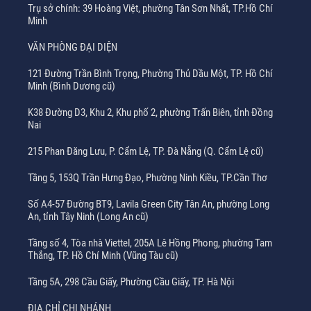
Trụ sở chính: 39 Hoàng Việt, phường Tân Sơn Nhất, TP.Hồ Chí
Minh
VĂN PHÒNG ĐẠI DIỆN
121 Đường Trần Bình Trọng, Phường Thủ Dầu Một, TP. Hồ Chí
Minh (Bình Dương cũ)
K38 Đường D3, Khu 2, Khu phố 2, phường Trấn Biên, tỉnh Đồng
Nai
215 Phan Đăng Lưu, P. Cẩm Lệ, TP. Đà Nẵng (Q. Cẩm Lệ cũ)
Tầng 5, 153Q Trần Hưng Đạo, Phường Ninh Kiều, TP.Cần Thơ
Số A4-57 Đường BT9, Lavila Green City Tân An, phường Long
An, tỉnh Tây Ninh (Long An cũ)
Tầng số 4, Tòa nhà Viettel, 205A Lê Hồng Phong, phường Tam
Thắng, TP. Hồ Chí Minh (Vũng Tàu cũ)
Tầng 5A, 298 Cầu Giấy, Phường Cầu Giấy, TP. Hà Nội
ĐỊA CHỈ CHI NHÁNH