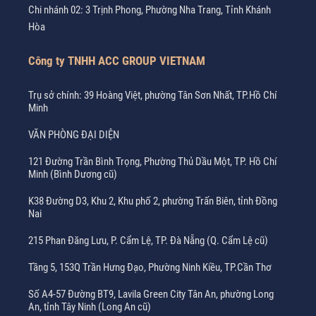
Chi nhánh 02: 3 Trịnh Phong, Phường Nha Trang, Tỉnh Khánh
Hòa
Công ty TNHH ACC GROUP VIETNAM
Trụ sở chính: 39 Hoàng Việt, phường Tân Sơn Nhất, TP.Hồ Chí
Minh
VĂN PHÒNG ĐẠI DIỆN
121 Đường Trần Bình Trọng, Phường Thủ Dầu Một, TP. Hồ Chí
Minh (Bình Dương cũ)
K38 Đường D3, Khu 2, Khu phố 2, phường Trấn Biên, tỉnh Đồng
Nai
215 Phan Đăng Lưu, P. Cẩm Lệ, TP. Đà Nẵng (Q. Cẩm Lệ cũ)
Tầng 5, 153Q Trần Hưng Đạo, Phường Ninh Kiều, TP.Cần Thơ
Số A4-57 Đường BT9, Lavila Green City Tân An, phường Long
An, tỉnh Tây Ninh (Long An cũ)