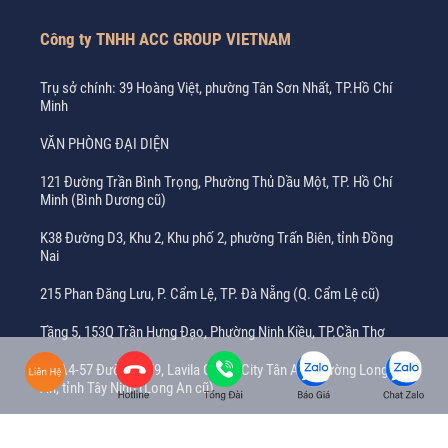
Công ty TNHH ACC GROUP VIETNAM
Trụ sở chính: 39 Hoàng Việt, phường Tân Sơn Nhất, TP.Hồ Chí
Minh
VĂN PHÒNG ĐẠI DIỆN
121 Đường Trần Bình Trọng, Phường Thủ Dầu Một, TP. Hồ Chí
Minh (Bình Dương cũ)
K38 Đường D3, Khu 2, Khu phố 2, phường Trấn Biên, tỉnh Đồng
Nai
215 Phan Đăng Lưu, P. Cẩm Lệ, TP. Đà Nẵng (Q. Cẩm Lệ cũ)
Tầng 5, 153Q Trần Hưng Đạo, Phường Ninh Kiều, TP.Cần Thơ
Số A4-57 Đường BT9, Lavila Green City Tân An, phường Long
An, tỉnh Tây Ninh (Long An cũ)
Tầng số 4, Tòa nhà Viettel, 205A Lê Hồng Phong, phường Tam
Thắng, TP. Hồ Chí Minh (Vũng Tàu cũ)