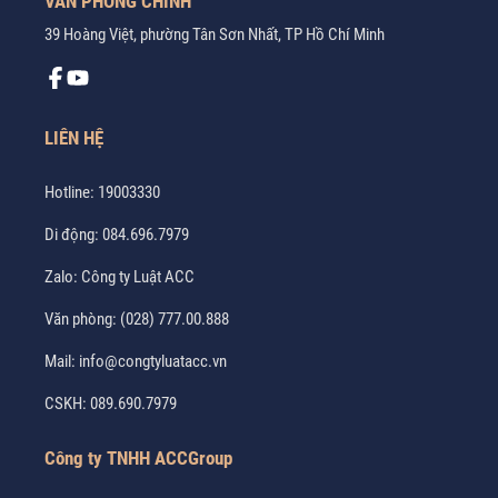
VĂN PHÒNG CHÍNH
39 Hoàng Việt, phường Tân Sơn Nhất, TP Hồ Chí Minh
LIÊN HỆ
Hotline:
19003330
Di động:
084.696.7979
Zalo:
Công ty Luật ACC
Văn phòng:
(028) 777.00.888
Mail:
info@congtyluatacc.vn
CSKH:
089.690.7979
Công ty TNHH ACCGroup