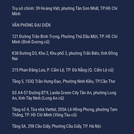
Trụ sở chính: 39 Hoàng Việt, phường Tân Sơn Nhất, TP.Hồ Chí
Minh
VĂN PHÒNG ĐẠI DIỆN
121 Đường Trần Bình Trọng, Phường Thủ Dầu Một, TP. Hồ Chí
Minh (Bình Dương cũ)
K38 Đường D3, Khu 2, Khu phố 2, phường Trấn Biên, tỉnh Đồng
Nai
215 Phan Đăng Lưu, P. Cẩm Lệ, TP. Đà Nẵng (Q. Cẩm Lệ cũ)
Tầng 5, 153Q Trần Hưng Đạo, Phường Ninh Kiều, TP.Cần Thơ
Số A4-57 Đường BT9, Lavila Green City Tân An, phường Long
An, tỉnh Tây Ninh (Long An cũ)
Tầng số 4, Tòa nhà Viettel, 205A Lê Hồng Phong, phường Tam
Thắng, TP. Hồ Chí Minh (Vũng Tàu cũ)
Tầng 5A, 298 Cầu Giấy, Phường Cầu Giấy, TP. Hà Nội