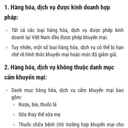
1. Hàng hóa, dịch vụ được kinh doanh hợp
pháp:
Tất cả các loại hàng hóa, dịch vụ được phép kinh
doanh tại Việt Nam đều được phép khuyến mại.
Tuy nhiên, một số loại hàng hóa, dịch vụ có thể bị hạn
chế về hình thức khuyến mại hoặc mức độ giảm giá.
2. Hàng hóa, dịch vụ không thuộc danh mục
cấm khuyến mại:
Danh mục hàng hóa, dịch vụ cấm khuyến mại bao
gồm:
Rượu,
bia,
thuốc lá
Sữa thay thế sữa mẹ
Thuốc chữa bệnh (
trừ trường hợp khuyến mại cho