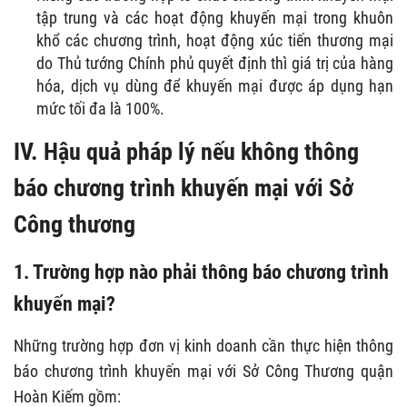
tập trung và các hoạt động khuyến mại trong khuôn
khổ các chương trình, hoạt động xúc tiến thương mại
do Thủ tướng Chính phủ quyết định thì giá trị của hàng
hóa, dịch vụ dùng để khuyến mại được áp dụng hạn
mức tối đa là 100%.
IV.
Hậu quả pháp lý nếu không thông
báo chương trình khuyến mại với Sở
Công thương
1. Trường hợp nào phải thông báo chương trình
khuyến mại?
Những trường hợp đơn vị kinh doanh cần thực hiện thông
báo chương trình khuyến mại với Sở Công Thương quận
Hoàn Kiếm gồm: