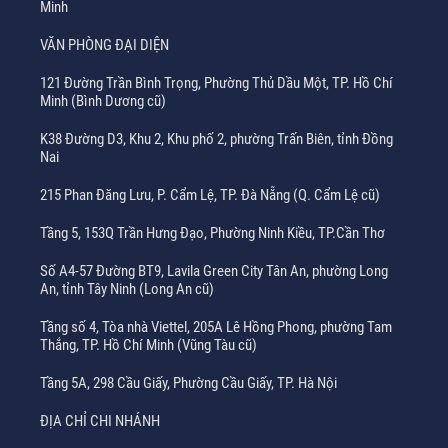
Minh
VĂN PHÒNG ĐẠI DIỆN
121 Đường Trần Bình Trọng, Phường Thủ Dầu Một, TP. Hồ Chí
Minh (Bình Dương cũ)
K38 Đường D3, Khu 2, Khu phố 2, phường Trấn Biên, tỉnh Đồng
Nai
215 Phan Đăng Lưu, P. Cẩm Lệ, TP. Đà Nẵng (Q. Cẩm Lệ cũ)
Tầng 5, 153Q Trần Hưng Đạo, Phường Ninh Kiều, TP.Cần Thơ
Số A4-57 Đường BT9, Lavila Green City Tân An, phường Long
An, tỉnh Tây Ninh (Long An cũ)
Tầng số 4, Tòa nhà Viettel, 205A Lê Hồng Phong, phường Tam
Thắng, TP. Hồ Chí Minh (Vũng Tàu cũ)
Tầng 5A, 298 Cầu Giấy, Phường Cầu Giấy, TP. Hà Nội
ĐỊA CHỈ CHI NHÁNH