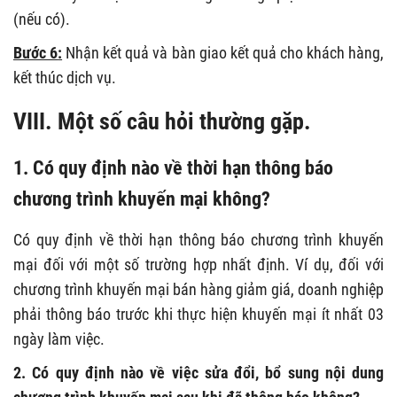
(nếu có).
Bước 6
:
Nhận kết quả và bàn giao kết quả cho khách hàng,
kết thúc dịch vụ.
VIII. Một số câu hỏi thường gặp.
1. Có quy định nào về thời hạn thông báo
chương trình khuyến mại không?
Có quy định về thời hạn thông báo chương trình khuyến
mại đối với một số trường hợp nhất định. Ví dụ, đối với
chương trình khuyến mại bán hàng giảm giá, doanh nghiệp
phải thông báo trước khi thực hiện khuyến mại ít nhất 03
ngày làm việc.
2. Có quy định nào về việc sửa đổi, bổ sung nội dung