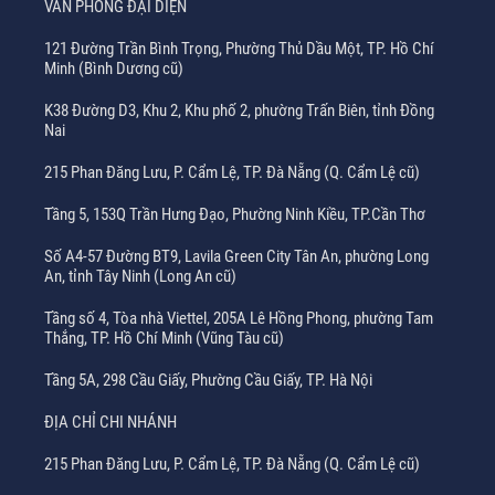
VĂN PHÒNG ĐẠI DIỆN
121 Đường Trần Bình Trọng, Phường Thủ Dầu Một, TP. Hồ Chí
Minh (Bình Dương cũ)
K38 Đường D3, Khu 2, Khu phố 2, phường Trấn Biên, tỉnh Đồng
Nai
215 Phan Đăng Lưu, P. Cẩm Lệ, TP. Đà Nẵng (Q. Cẩm Lệ cũ)
Tầng 5, 153Q Trần Hưng Đạo, Phường Ninh Kiều, TP.Cần Thơ
Số A4-57 Đường BT9, Lavila Green City Tân An, phường Long
An, tỉnh Tây Ninh (Long An cũ)
Tầng số 4, Tòa nhà Viettel, 205A Lê Hồng Phong, phường Tam
Thắng, TP. Hồ Chí Minh (Vũng Tàu cũ)
Tầng 5A, 298 Cầu Giấy, Phường Cầu Giấy, TP. Hà Nội
ĐỊA CHỈ CHI NHÁNH
215 Phan Đăng Lưu, P. Cẩm Lệ, TP. Đà Nẵng (Q. Cẩm Lệ cũ)