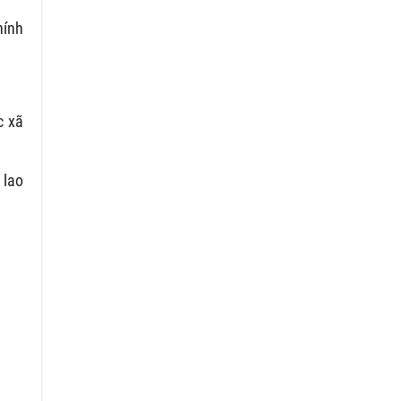
hính
c xã
 lao