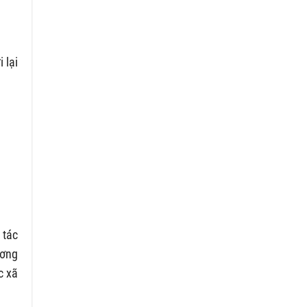
 lại
 tác
ương
c xã