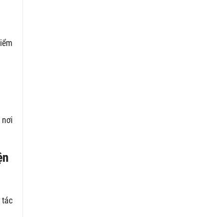
kiểm
 nơi
ện
 tác