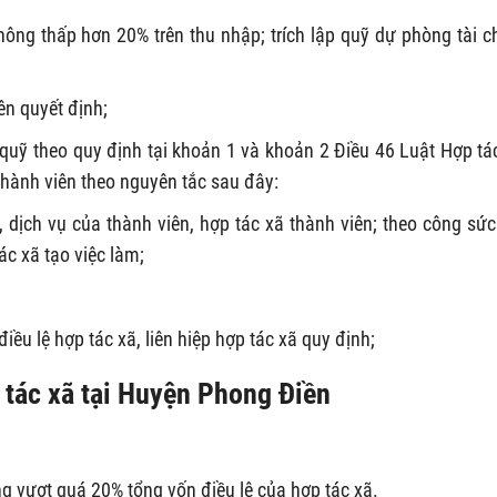
 không thấp hơn 20% trên thu nhập; trích lập quỹ dự phòng tài c
ên quyết định;
c quỹ theo quy định tại khoản 1 và khoản 2 Điều 46 Luật Hợp tá
thành viên theo nguyên tắc sau đây:
ịch vụ của thành viên, hợp tác xã thành viên; theo công sức
c xã tạo việc làm;
iều lệ hợp tác xã, liên hiệp hợp tác xã quy định;
p tác xã tại Huyện Phong Điền
g vượt quá 20% tổng vốn điều lệ của hợp tác xã.