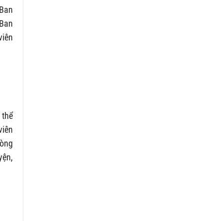
 Ban
 Ban
viên
 thể
viên
hòng
yện,