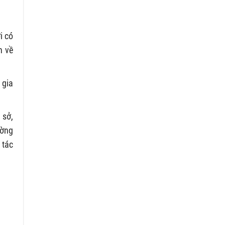
i có
h về
 gia
 sở,
ường
 tác