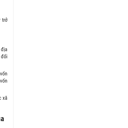
 trở
 địa
 đổi
 vốn
 vốn
c xã
ủa