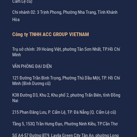
Cẩm Lệ cũ)
Chi nhánh 02: 3 Trịnh Phong, Phường Nha Trang, Tỉnh Khánh
Hòa
Công ty TNHH ACC GROUP VIETNAM
Trụ sở chính: 39 Hoàng Việt, phường Tân Sơn Nhất, TP.Hồ Chí
Minh
VĂN PHÒNG ĐẠI DIỆN
121 Đường Trần Bình Trọng, Phường Thủ Dầu Một, TP. Hồ Chí
Minh (Bình Dương cũ)
K38 Đường D3, Khu 2, Khu phố 2, phường Trấn Biên, tỉnh Đồng
Nai
215 Phan Đăng Lưu, P. Cẩm Lệ, TP. Đà Nẵng (Q. Cẩm Lệ cũ)
Tầng 5, 153Q Trần Hưng Đạo, Phường Ninh Kiều, TP.Cần Thơ
Số A4-57 Đường BT9, Lavila Green City Tân An, phường Long