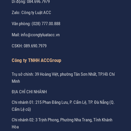
Di động:
084.696.7979
Zalo:
Công ty Luật ACC
Văn phòng:
(028) 777.00.888
Mail:
info@congtyluatacc.vn
CSKH:
089.690.7979
Công ty TNHH ACCGroup
Trụ sở chính: 39 Hoàng Việt, phường Tân Sơn Nhất, TP.Hồ Chí
Minh
ĐỊA CHỈ CHI NHÁNH
Chi nhánh 01: 215 Phan Đăng Lưu, P. Cẩm Lệ, TP. Đà Nẵng (Q.
Cẩm Lệ cũ)
Chi nhánh 02: 3 Trịnh Phong, Phường Nha Trang, Tỉnh Khánh
Hòa