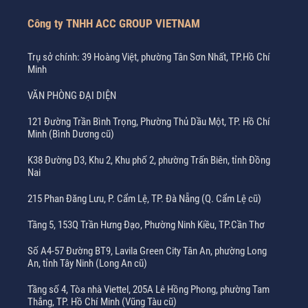
Công ty TNHH ACC GROUP VIETNAM
Trụ sở chính: 39 Hoàng Việt, phường Tân Sơn Nhất, TP.Hồ Chí
Minh
VĂN PHÒNG ĐẠI DIỆN
121 Đường Trần Bình Trọng, Phường Thủ Dầu Một, TP. Hồ Chí
Minh (Bình Dương cũ)
K38 Đường D3, Khu 2, Khu phố 2, phường Trấn Biên, tỉnh Đồng
Nai
215 Phan Đăng Lưu, P. Cẩm Lệ, TP. Đà Nẵng (Q. Cẩm Lệ cũ)
Tầng 5, 153Q Trần Hưng Đạo, Phường Ninh Kiều, TP.Cần Thơ
Số A4-57 Đường BT9, Lavila Green City Tân An, phường Long
An, tỉnh Tây Ninh (Long An cũ)
Tầng số 4, Tòa nhà Viettel, 205A Lê Hồng Phong, phường Tam
Thắng, TP. Hồ Chí Minh (Vũng Tàu cũ)