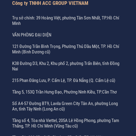
Công ty TNHH ACC GROUP VIETNAM
Trụ sở chính: 39 Hoàng Việt, phường Tân Sơn Nhất, TP.Hồ Chí
Minh
VĂN PHÒNG ĐẠI DIỆN
121 Đường Trần Bình Trọng, Phường Thủ Dầu Một, TP. Hồ Chí
Minh (Bình Dương cũ)
K38 Đường D3, Khu 2, Khu phố 2, phường Trấn Biên, tỉnh Đồng
Nai
215 Phan Đăng Lưu, P. Cẩm Lệ, TP. Đà Nẵng (Q. Cẩm Lệ cũ)
Tầng 5, 153Q Trần Hưng Đạo, Phường Ninh Kiều, TP.Cần Thơ
Số A4-57 Đường BT9, Lavila Green City Tân An, phường Long
An, tỉnh Tây Ninh (Long An cũ)
Tầng số 4, Tòa nhà Viettel, 205A Lê Hồng Phong, phường Tam
Thắng, TP. Hồ Chí Minh (Vũng Tàu cũ)