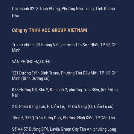
Chi nhánh 02: 3 Trịnh Phong, Phường Nha Trang, Tỉnh Khánh
Hòa
Công ty TNHH ACC GROUP VIETNAM
Trụ sở chính: 39 Hoàng Việt, phường Tân Sơn Nhất, TP.Hồ Chí
Minh
VĂN PHÒNG ĐẠI DIỆN
121 Đường Trần Bình Trọng, Phường Thủ Dầu Một, TP. Hồ Chí
Minh (Bình Dương cũ)
K38 Đường D3, Khu 2, Khu phố 2, phường Trấn Biên, tỉnh Đồng
Nai
215 Phan Đăng Lưu, P. Cẩm Lệ, TP. Đà Nẵng (Q. Cẩm Lệ cũ)
Tầng 5, 153Q Trần Hưng Đạo, Phường Ninh Kiều, TP.Cần Thơ
Số A4-57 Đường BT9, Lavila Green City Tân An, phường Long