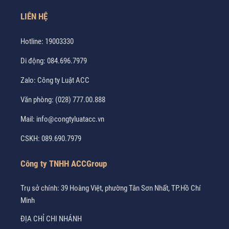
LIÊN HỆ
Hotline:
19003330
Di động:
084.696.7979
Zalo:
Công ty Luật ACC
Văn phòng:
(028) 777.00.888
Mail:
info@congtyluatacc.vn
CSKH:
089.690.7979
Công ty TNHH ACCGroup
Trụ sở chính: 39 Hoàng Việt, phường Tân Sơn Nhất, TP.Hồ Chí
Minh
ĐỊA CHỈ CHI NHÁNH