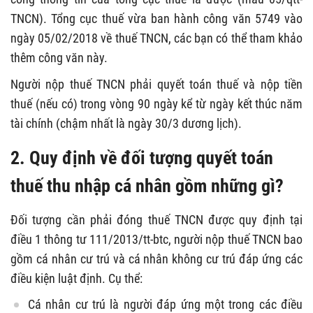
TNCN). Tổng cục thuế vừa ban hành công văn 5749 vào
ngày 05/02/2018 về thuế TNCN, các bạn có thể tham khảo
thêm công văn này.
Người nộp thuế TNCN phải quyết toán thuế và nộp tiền
thuế (nếu có) trong vòng 90 ngày kể từ ngày kết thúc năm
tài chính (chậm nhất là ngày 30/3 dương lịch).
2.
Quy định về đối tượng quyết toán
thuế thu nhập cá nhân
gồm những gì?
Đối tượng cần phải đóng thuế TNCN được quy định tại
điều 1 thông tư 111/2013/tt-btc, người nộp thuế TNCN bao
gồm cá nhân cư trú và cá nhân không cư trú đáp ứng các
điều kiện luật định. Cụ thể:
Cá nhân cư trú là người đáp ứng một trong các điều