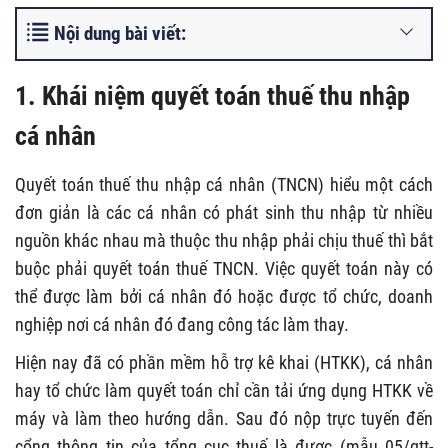
Nội dung bài viết:
1. Khái niệm
quyết toán thuế thu nhập
cá nhân
Quyết toán thuế thu nhập cá nhân (TNCN) hiểu một cách
đơn giản là các cá nhân có phát sinh thu nhập từ nhiều
nguồn khác nhau mà thuộc thu nhập phải chịu thuế thì bắt
buộc phải quyết toán thuế TNCN. Việc quyết toán này có
thể được làm bởi cá nhân đó hoặc được tổ chức, doanh
nghiệp nơi cá nhân đó đang công tác làm thay.
Hiện nay đã có phần mềm hỗ trợ kê khai (HTKK), cá nhân
hay tổ chức làm quyết toán chỉ cần tải ứng dụng HTKK về
máy và làm theo hướng dẫn. Sau đó nộp trực tuyến đến
cổng thông tin của tổng cục thuế là được (mẫu 05/qtt-