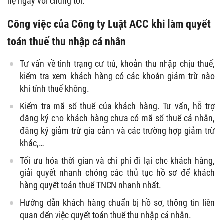
hệ ngay với chúng tôi.
Công việc của Công ty Luật ACC khi làm quyết
toán thuế thu nhập cá nhân
Tư vấn về tình trạng cư trú, khoản thu nhập chịu thuế,
kiểm tra xem khách hàng có các khoản giảm trừ nào
khi tính thuế không.
Kiểm tra mã số thuế của khách hàng. Tư vấn, hỗ trợ
đăng ký cho khách hàng chưa có mã số thuế cá nhân,
đăng ký giảm trừ gia cảnh và các trường hợp giảm trừ
khác,…
Tối ưu hóa thời gian và chi phí đi lại cho khách hàng,
giải quyết nhanh chóng các thủ tục hồ sơ để khách
hàng quyết toán thuế TNCN nhanh nhất.
Hướng dẫn khách hàng chuẩn bị hồ sơ, thông tin liên
quan đến việc quyết toán thuế thu nhập cá nhân.