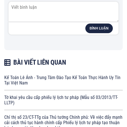
BÌNH LUẬN
BÀI VIẾT LIÊN QUAN
Kế Toán Lê Ánh - Trung Tâm Đào Tạo Kế Toán Thực Hành Uy Tín
Tại Việt Nam
Tờ khai yêu cầu cấp phiếu lý lịch tư pháp (Mẫu số 03/2013/TT-
LLTP)
Chỉ thị số 23/CT-TTg của Thủ tướng Chính phủ: Về việc đẩy mạnh
cải cách thủ tục hành chính cấp Phiếu lý lịch tư pháp tạo thuận