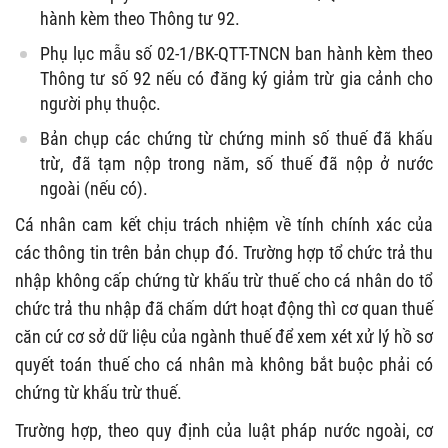
hành kèm theo Thông tư 92.
Phụ lục mẫu số 02-1/BK-QTT-TNCN ban hành kèm theo
Thông tư số 92 nếu có đăng ký giảm trừ gia cảnh cho
người phụ thuộc.
Bản chụp các chứng từ chứng minh số thuế đã khấu
trừ, đã tạm nộp trong năm, số thuế đã nộp ở nước
ngoài (nếu có).
Cá nhân cam kết chịu trách nhiệm về tính chính xác của
các thông tin trên bản chụp đó. Trường hợp tổ chức trả thu
nhập không cấp chứng từ khấu trừ thuế cho cá nhân do tổ
chức trả thu nhập đã chấm dứt hoạt động thì cơ quan thuế
căn cứ cơ sở dữ liệu của ngành thuế để xem xét xử lý hồ sơ
quyết toán thuế cho cá nhân mà không bắt buộc phải có
chứng từ khấu trừ thuế.
Trường hợp, theo quy định của luật pháp nước ngoài, cơ