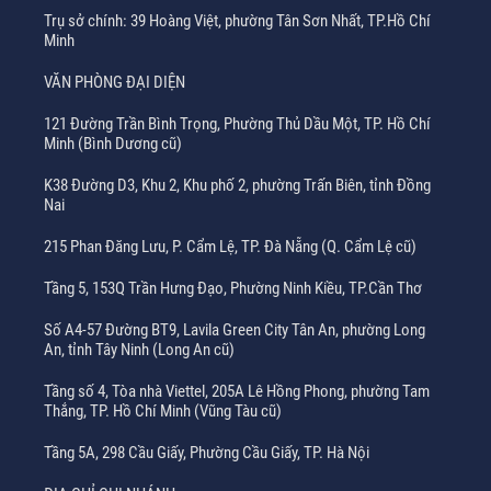
Trụ sở chính: 39 Hoàng Việt, phường Tân Sơn Nhất, TP.Hồ Chí
Minh
VĂN PHÒNG ĐẠI DIỆN
121 Đường Trần Bình Trọng, Phường Thủ Dầu Một, TP. Hồ Chí
Minh (Bình Dương cũ)
K38 Đường D3, Khu 2, Khu phố 2, phường Trấn Biên, tỉnh Đồng
Nai
215 Phan Đăng Lưu, P. Cẩm Lệ, TP. Đà Nẵng (Q. Cẩm Lệ cũ)
Tầng 5, 153Q Trần Hưng Đạo, Phường Ninh Kiều, TP.Cần Thơ
Số A4-57 Đường BT9, Lavila Green City Tân An, phường Long
An, tỉnh Tây Ninh (Long An cũ)
Tầng số 4, Tòa nhà Viettel, 205A Lê Hồng Phong, phường Tam
Thắng, TP. Hồ Chí Minh (Vũng Tàu cũ)
Tầng 5A, 298 Cầu Giấy, Phường Cầu Giấy, TP. Hà Nội