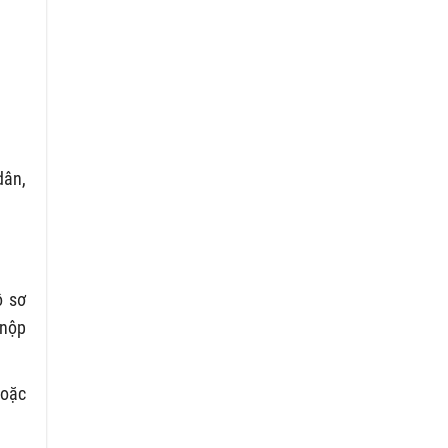
dân,
ồ sơ
 nộp
hoặc