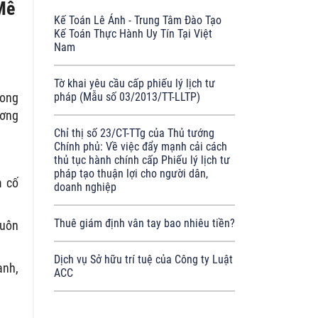
Mê
Kế Toán Lê Ánh - Trung Tâm Đào Tạo
Kế Toán Thực Hành Uy Tín Tại Việt
Nam
Tờ khai yêu cầu cấp phiếu lý lịch tư
rong
pháp (Mẫu số 03/2013/TT-LLTP)
ương
Chỉ thị số 23/CT-TTg của Thủ tướng
Chính phủ: Về việc đẩy mạnh cải cách
thủ tục hành chính cấp Phiếu lý lịch tư
pháp tạo thuận lợi cho người dân,
m cố
doanh nghiệp
Thuê giám định vân tay bao nhiêu tiền?
buôn
Dịch vụ Sở hữu trí tuệ của Công ty Luật
anh,
ACC