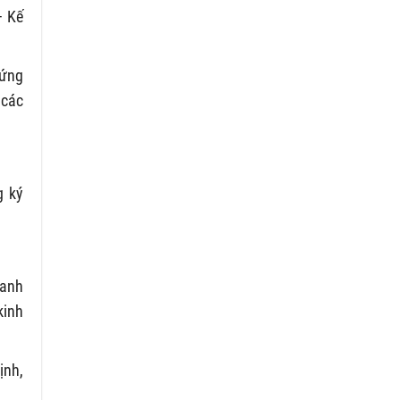
– Kế
hứng
 các
g ký
oanh
kinh
ịnh,