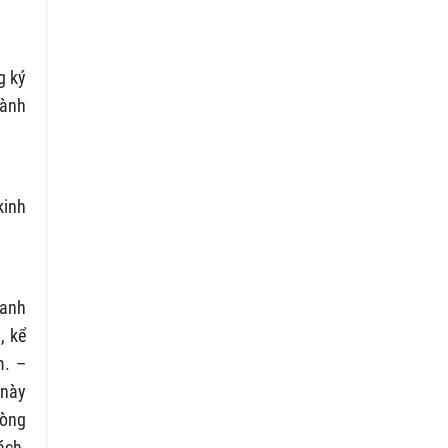
g ký
hành
kinh
oanh
, kể
m. –
 này
hòng
ách,