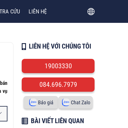
TRA CỨU
LIÊN HỆ
LIÊN HỆ VỚI CHÚNG TÔI
19003330
 bán
084.696.7979
h vụ
Báo giá
Chat Zalo
BÀI VIẾT LIÊN QUAN