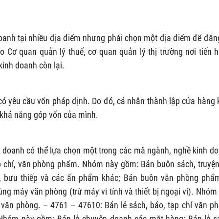
oanh tại nhiều địa điểm nhưng phải chọn một địa điểm để đăn
o Cơ quan quản lý thuế, cơ quan quản lý thị trường nơi tiến 
kinh doanh còn lại.
ó yêu cầu vốn pháp định. Do đó, cá nhân thành lập cửa hàng 
g khả năng góp vốn của mình.
h doanh có thể lựa chọn một trong các mã ngành, nghề kinh d
p chí, văn phòng phẩm. Nhóm này gồm: Bán buôn sách, truyện
í, bưu thiếp và các ấn phẩm khác; Bán buôn văn phòng phẩ
ng máy văn phòng (trừ máy vi tính và thiết bị ngoại vi). Nhóm
văn phòng. – 4761 – 47610: Bán lẻ sách, báo, tạp chí văn p
Nhóm này gồm: Bán lẻ chuyên doanh các mặt hàng; Bán lẻ s