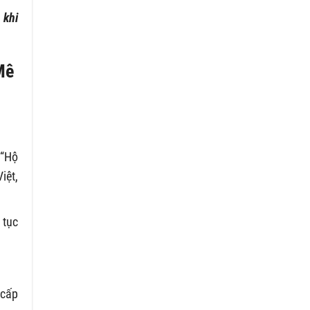
 khi
Mê
 “Hộ
iệt,
 tục
 cấp