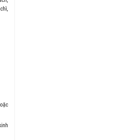
chì,
hoặc
kinh