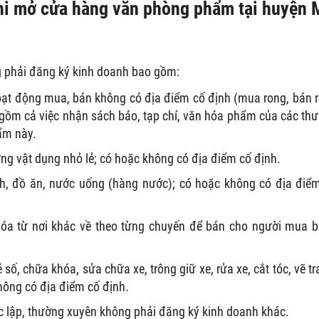
khi mở cửa hàng văn phòng phẩm tại huyện 
g phải đăng ký kinh doanh bao gồm:
oạt động mua, bán không có địa điểm cố định (mua rong, bán 
gồm cả việc nhận sách báo, tạp chí, văn hóa phẩm của các th
ẩm này.
g vật dụng nhỏ lẻ; có hoặc không có địa điểm cố định.
h, đồ ăn, nước uống (hàng nước); có hoặc không có địa điể
óa từ nơi khác về theo từng chuyến để bán cho người mua 
số, chữa khóa, sửa chữa xe, trông giữ xe, rửa xe, cắt tóc, vẽ tr
hông có địa điểm cố định.
 lập, thường xuyên không phải đăng ký kinh doanh khác.