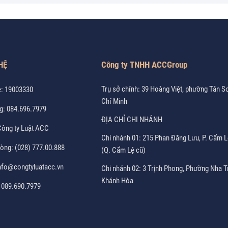
HỆ
Công ty TNHH ACCGroup
Trụ sở chính: 39 Hoàng Việt, phường Tân S
e:
19003330
Chí Minh
g:
084.696.7979
ĐỊA CHỈ CHI NHÁNH
ông ty Luật ACC
Chi nhánh 01: 215 Phan Đăng Lưu, P. Cẩm L
hòng:
(028) 777.00.888
(Q. Cẩm Lệ cũ)
nfo@congtyluatacc.vn
Chi nhánh 02: 3 Trịnh Phong, Phường Nha T
Khánh Hòa
:
089.690.7979