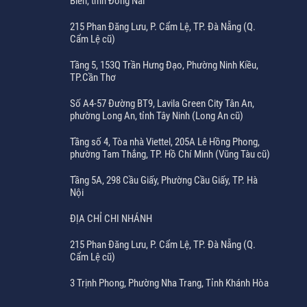
Biên, tỉnh Đồng Nai
215 Phan Đăng Lưu, P. Cẩm Lệ, TP. Đà Nẵng (Q.
Cẩm Lệ cũ)
Tầng 5, 153Q Trần Hưng Đạo, Phường Ninh Kiều,
TP.Cần Thơ
Số A4-57 Đường BT9, Lavila Green City Tân An,
phường Long An, tỉnh Tây Ninh (Long An cũ)
Tầng số 4, Tòa nhà Viettel, 205A Lê Hồng Phong,
phường Tam Thắng, TP. Hồ Chí Minh (Vũng Tàu cũ)
Tầng 5A, 298 Cầu Giấy, Phường Cầu Giấy, TP. Hà
Nội
ĐỊA CHỈ CHI NHÁNH
215 Phan Đăng Lưu, P. Cẩm Lệ, TP. Đà Nẵng (Q.
Cẩm Lệ cũ)
3 Trịnh Phong, Phường Nha Trang, Tỉnh Khánh Hòa