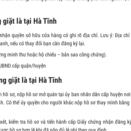
giặt là tại Hà Tĩnh
hận quyền sở hữu cửa hàng có ghi rõ địa chỉ. Lưu ý: Địa chỉ
anh, nếu có thay đổi bạn cần đăng ký lại.
hứng minh thư hoặc hộ chiếu – bản sao công chứng).
o UBND cấp quận/huyện
g giặt là tại Hà Tĩnh
n hồ sơ, nộp hồ sơ mở quán tại ủy ban nhân dân cấp huyện nơi
nh. Có thể ủy quyền cho người khác nộp hồ sơ thay mình bằng
ét, kiểm tra hồ sơ và tiến hành cấp Giấy chứng nhận đăng k
ược hồ sơ hợp lệ khi đã nộp đủ lệ phí theo quy định.