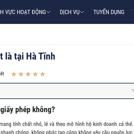
NH VỰC HOẠT ĐỘNG
DỊCH VỤ
TUYỂN DỤNG
 là tại Hà Tĩnh
iết
n giấy phép không?
ang tính chất nhỏ, lẻ và theo mô hình hộ kinh doanh cá thể.
, nhanh chóng, không phức tạp cũng không yêu cầu nguồn lực