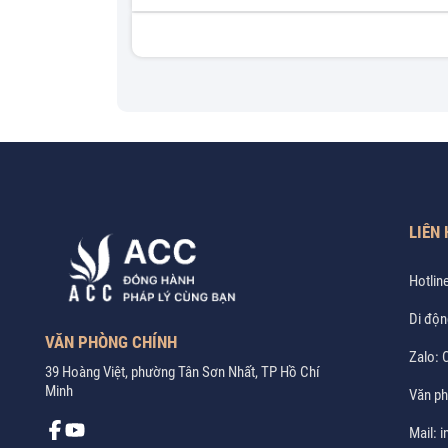
LIÊN 
Hotlin
Di độn
VĂN PHÒNG CHÍNH
Zalo:
C
39 Hoàng Việt, phường Tân Sơn Nhất, TP Hồ Chí
Minh
Văn p
Mail:
i