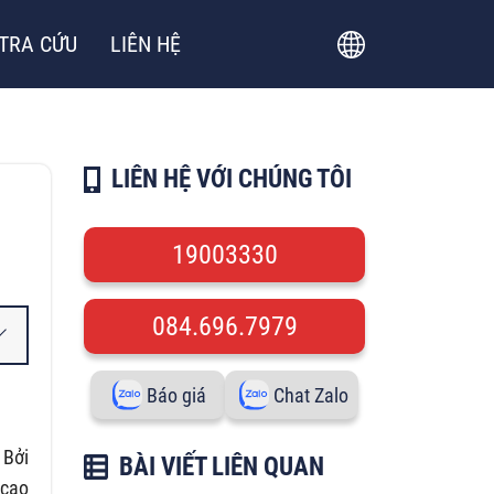
TRA CỨU
LIÊN HỆ
LIÊN HỆ VỚI CHÚNG TÔI
19003330
084.696.7979
Báo giá
Chat Zalo
 Bởi
BÀI VIẾT LIÊN QUAN
 cao