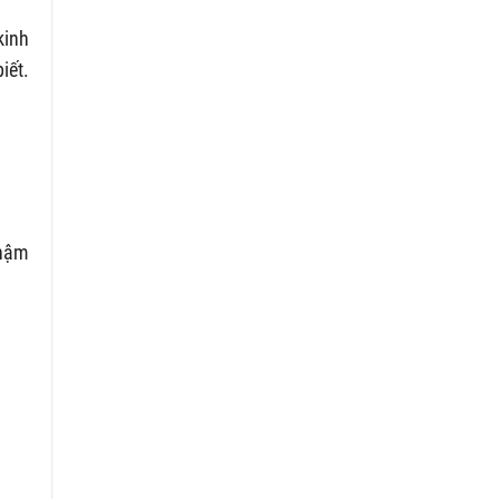
kinh
iết.
chậm