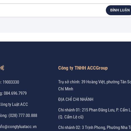
BÌNH LUẬN
HỆ
Công ty TNHH ACCGroup
Trụ sở chính: 39 Hoàng Việt, phường Tân S
e:
19003330
Chí Minh
g:
084.696.7979
ĐỊA CHỈ CHI NHÁNH
ông ty Luật ACC
Chi nhánh 01: 215 Phan Đăng Lưu, P. Cẩm L
hòng:
(028) 777.00.888
(Q. Cẩm Lệ cũ)
nfo@congtyluatacc.vn
Chi nhánh 02: 3 Trịnh Phong, Phường Nha T