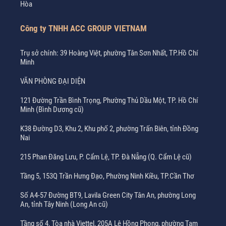
Hòa
Công ty TNHH ACC GROUP VIETNAM
Trụ sở chính: 39 Hoàng Việt, phường Tân Sơn Nhất, TP.Hồ Chí
Minh
VĂN PHÒNG ĐẠI DIỆN
121 Đường Trần Bình Trọng, Phường Thủ Dầu Một, TP. Hồ Chí
Minh (Bình Dương cũ)
K38 Đường D3, Khu 2, Khu phố 2, phường Trấn Biên, tỉnh Đồng
Nai
215 Phan Đăng Lưu, P. Cẩm Lệ, TP. Đà Nẵng (Q. Cẩm Lệ cũ)
Tầng 5, 153Q Trần Hưng Đạo, Phường Ninh Kiều, TP.Cần Thơ
Số A4-57 Đường BT9, Lavila Green City Tân An, phường Long
An, tỉnh Tây Ninh (Long An cũ)
Tầng số 4, Tòa nhà Viettel, 205A Lê Hồng Phong, phường Tam