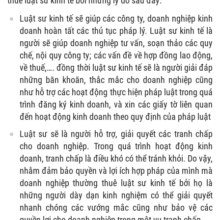
thuê luật sư kinh tế bởi những lý do sau đây:
Luật sư kinh tế sẽ giúp các công ty, doanh nghiệp kinh
doanh hoàn tất các thủ tục pháp lý. Luật sư kinh tế là
người sẽ giúp doanh nghiệp tư vấn, soạn thảo các quy
chế, nội quy công ty; các vấn đề về hợp đồng lao động,
về thuế,…. đồng thời luật sư kinh tế sẽ là người giải đáp
những băn khoăn, thắc mắc cho doanh nghiệp cũng
như hỗ trợ các hoạt động thực hiện pháp luật trong quá
trình đăng ký kinh doanh, và xin các giấy tờ liên quan
đến hoạt động kinh doanh theo quy định của pháp luật
Luật sư sẽ là người hỗ trợ, giải quyết các tranh chấp
cho doanh nghiệp. Trong quá trình hoạt động kinh
doanh, tranh chấp là điều khó có thể tránh khỏi. Do vậy,
nhằm đảm bảo quyền và lợi ích hợp pháp của mình mà
doanh nghiệp thường thuê luật sư kinh tế bởi họ là
những người dày dạn kinh nghiệm có thể giải quyết
nhanh chóng các vướng mắc cũng như bảo vệ các
quyền lợi cho doanh nghiệp trong một vụ tranh chấp