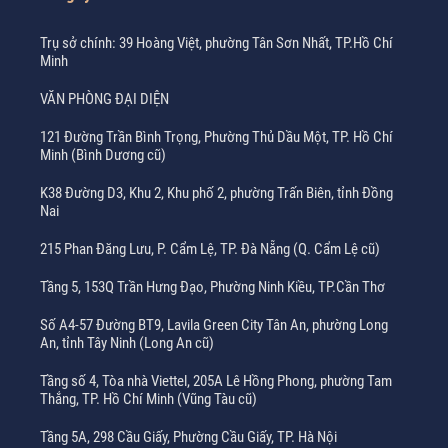
Trụ sở chính: 39 Hoàng Việt, phường Tân Sơn Nhất, TP.Hồ Chí
Minh
VĂN PHÒNG ĐẠI DIỆN
121 Đường Trần Bình Trọng, Phường Thủ Dầu Một, TP. Hồ Chí
Minh (Bình Dương cũ)
K38 Đường D3, Khu 2, Khu phố 2, phường Trấn Biên, tỉnh Đồng
Nai
215 Phan Đăng Lưu, P. Cẩm Lệ, TP. Đà Nẵng (Q. Cẩm Lệ cũ)
Tầng 5, 153Q Trần Hưng Đạo, Phường Ninh Kiều, TP.Cần Thơ
Số A4-57 Đường BT9, Lavila Green City Tân An, phường Long
An, tỉnh Tây Ninh (Long An cũ)
Tầng số 4, Tòa nhà Viettel, 205A Lê Hồng Phong, phường Tam
Thắng, TP. Hồ Chí Minh (Vũng Tàu cũ)
Tầng 5A, 298 Cầu Giấy, Phường Cầu Giấy, TP. Hà Nội