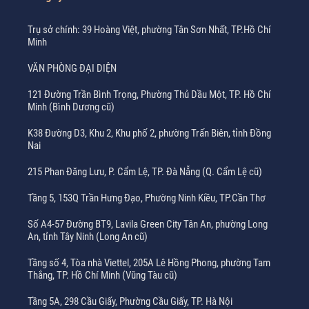
Trụ sở chính: 39 Hoàng Việt, phường Tân Sơn Nhất, TP.Hồ Chí
Minh
VĂN PHÒNG ĐẠI DIỆN
121 Đường Trần Bình Trọng, Phường Thủ Dầu Một, TP. Hồ Chí
Minh (Bình Dương cũ)
K38 Đường D3, Khu 2, Khu phố 2, phường Trấn Biên, tỉnh Đồng
Nai
215 Phan Đăng Lưu, P. Cẩm Lệ, TP. Đà Nẵng (Q. Cẩm Lệ cũ)
Tầng 5, 153Q Trần Hưng Đạo, Phường Ninh Kiều, TP.Cần Thơ
Số A4-57 Đường BT9, Lavila Green City Tân An, phường Long
An, tỉnh Tây Ninh (Long An cũ)
Tầng số 4, Tòa nhà Viettel, 205A Lê Hồng Phong, phường Tam
Thắng, TP. Hồ Chí Minh (Vũng Tàu cũ)
Tầng 5A, 298 Cầu Giấy, Phường Cầu Giấy, TP. Hà Nội