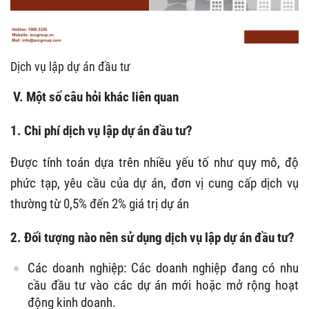
Dịch vụ lập dự án đầu tư
V. Một số câu hỏi khác liên quan
1. Chi phí dịch vụ lập dự án đầu tư?
Được tính toán dựa trên nhiều yếu tố như quy mô, độ
phức tạp, yêu cầu của dự án, đơn vị cung cấp dịch vụ
thường từ 0,5% đến 2% giá trị dự án
2. Đối tượng nào nên sử dụng dịch vụ lập dự án đầu tư?
Các doanh nghiệp: Các doanh nghiệp đang có nhu
cầu đầu tư vào các dự án mới hoặc mở rộng hoạt
động kinh doanh.