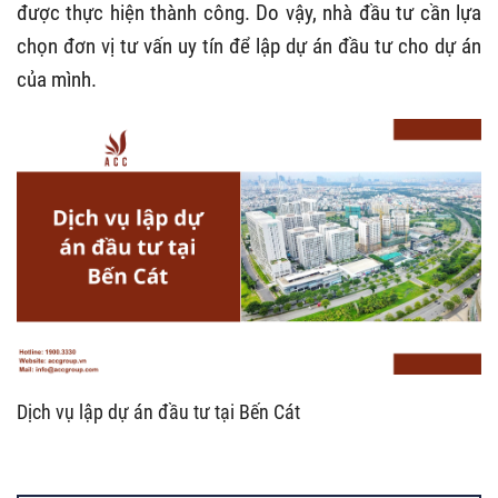
được thực hiện thành công. Do vậy, nhà đầu tư cần lựa
chọn đơn vị tư vấn uy tín để lập dự án đầu tư cho dự án
của mình.
Dịch vụ lập dự án đầu tư tại Bến Cát