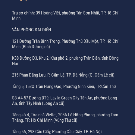
Trụ sở chính: 39 Hoàng Việt, phường Tân Sơn Nhất, TP.Hồ Chí
Minh
VĂN PHÒNG ĐẠI DIỆN
121 Đường Trần Bình Trọng, Phường Thủ Dầu Một, TP. Hồ Chí
Minh (Bình Dương cũ)
K38 Đường D3, Khu 2, Khu phố 2, phường Trấn Biên, tỉnh Đồng
Nai
215 Phan Đăng Lưu, P. Cẩm Lệ, TP. Đà Nẵng (Q. Cẩm Lệ cũ)
Tầng 5, 153Q Trần Hưng Đạo, Phường Ninh Kiều, TP.Cần Thơ
Số A4-57 Đường BT9, Lavila Green City Tân An, phường Long
An, tỉnh Tây Ninh (Long An cũ)
Tầng số 4, Tòa nhà Viettel, 205A Lê Hồng Phong, phường Tam
Thắng, TP. Hồ Chí Minh (Vũng Tàu cũ)
Tầng 5A, 298 Cầu Giấy, Phường Cầu Giấy, TP. Hà Nội