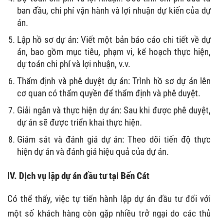
ban đầu, chi phí vận hành và lợi nhuận dự kiến của dự
án.
Lập hồ sơ dự án: Viết một bản báo cáo chi tiết về dự
án, bao gồm mục tiêu, phạm vi, kế hoạch thực hiện,
dự toán chi phí và lợi nhuận, v.v.
Thẩm định và phê duyệt dự án: Trình hồ sơ dự án lên
cơ quan có thẩm quyền để thẩm định và phê duyệt.
Giải ngân và thực hiện dự án: Sau khi được phê duyệt,
dự án sẽ được triển khai thực hiện.
Giám sát và đánh giá dự án: Theo dõi tiến độ thực
hiện dự án và đánh giá hiệu quả của dự án.
IV. Dịch vụ lập dự án đầu tư tại Bến Cát
Có thể thấy, việc tự tiến hành lập dự án đầu tư đối với
một số khách hàng còn gặp nhiều trở ngại do các thủ