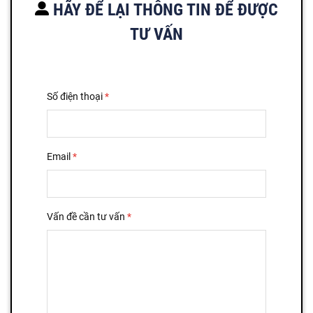
HÃY ĐỂ LẠI THÔNG TIN ĐỂ ĐƯỢC
TƯ VẤN