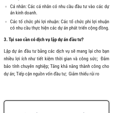
Cá nhân: Các cá nhân có nhu cầu đầu tư vào các dự
án kinh doanh.
Các tổ chức phi lợi nhuận: Các tổ chức phi lợi nhuận
có nhu cầu thực hiện các dự án phát triển cộng đồng.
3. Tại sao cần có dịch vụ lập dự án đầu tư?
Lập dự án đầu tư bằng các dịch vụ sẽ mang lại cho bạn
nhiều lợi ích như tiết kiệm thời gian và công sức; Đảm
bảo tính chuyên nghiệp; Tăng khả năng thành công cho
dự án; Tiếp cận nguồn vốn đầu tư; Giảm thiểu rủi ro