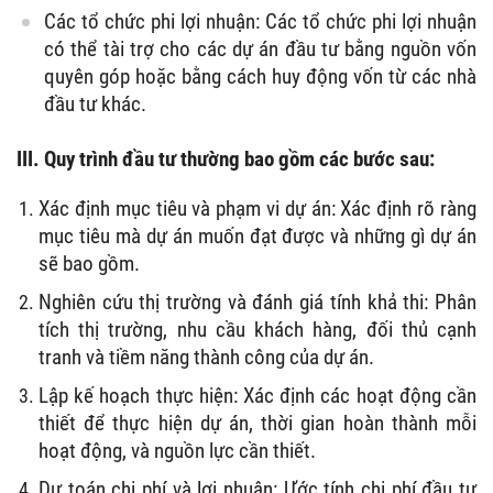
Các tổ chức phi lợi nhuận: Các tổ chức phi lợi nhuận
có thể tài trợ cho các dự án đầu tư bằng nguồn vốn
quyên góp hoặc bằng cách huy động vốn từ các nhà
đầu tư khác.
III. Quy trình đầu tư thường bao gồm các bước sau:
Xác định mục tiêu và phạm vi dự án: Xác định rõ ràng
mục tiêu mà dự án muốn đạt được và những gì dự án
sẽ bao gồm.
Nghiên cứu thị trường và đánh giá tính khả thi: Phân
tích thị trường, nhu cầu khách hàng, đối thủ cạnh
tranh và tiềm năng thành công của dự án.
Lập kế hoạch thực hiện: Xác định các hoạt động cần
thiết để thực hiện dự án, thời gian hoàn thành mỗi
hoạt động, và nguồn lực cần thiết.
Dự toán chi phí và lợi nhuận: Ước tính chi phí đầu tư