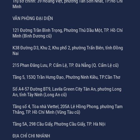
Trụ sở chính: 39 Hoàng Việt, phường Tân Sơn Nhất, TP.Hồ Chí
Minh
VĂN PHÒNG ĐẠI DIỆN
121 Đường Trần Bình Trọng, Phường Thủ Dầu Một, TP. Hồ Chí
Minh (Bình Dương cũ)
K38 Đường D3, Khu 2, Khu phố 2, phường Trấn Biên, tỉnh Đồng
Nai
215 Phan Đăng Lưu, P. Cẩm Lệ, TP. Đà Nẵng (Q. Cẩm Lệ cũ)
Tầng 5, 153Q Trần Hưng Đạo, Phường Ninh Kiều, TP.Cần Thơ
Số A4-57 Đường BT9, Lavila Green City Tân An, phường Long
An, tỉnh Tây Ninh (Long An cũ)
Tầng số 4, Tòa nhà Viettel, 205A Lê Hồng Phong, phường Tam
Thắng, TP. Hồ Chí Minh (Vũng Tàu cũ)
Tầng 5A, 298 Cầu Giấy, Phường Cầu Giấy, TP. Hà Nội
ĐỊA CHỈ CHI NHÁNH