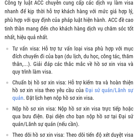
Công ty luật ACC chuyên cung cấp các dịch vụ làm visa
nhanh để kịp thời hỗ trợ khách hàng với mức giá hợp lý,
phù hợp với quy định của pháp luật hiện hành. ACC đề cao
tinh thần mang đến cho khách hàng dịch vụ chăm sóc tốt
nhất, hiệu quả nhất.
Tư vấn visa: Hỗ trợ tư vấn loại visa phù hợp với mục
đích chuyến đi của bạn (du lịch, du học, công tác, thăm
thân,...). Giải đáp các thắc mắc về hồ sơ xin visa và
quy trình làm visa.
Chuẩn bị hồ sơ xin visa: Hỗ trợ kiểm tra và hoàn thiện
hồ sơ xin visa theo yêu cầu của
Đại sứ quán/Lãnh sự
quán
. Đặt lịch hẹn nộp hồ sơ xin visa.
Nộp hồ sơ xin visa: Nộp hồ sơ xin visa trực tiếp hoặc
qua bưu điện. Đại diện cho bạn nộp hồ sơ tại Đại sứ
quán/Lãnh sự quán (nếu cần).
Theo dõi hồ sơ xin visa: Theo dõi tiến độ xét duyệt visa