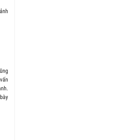
cảnh
cũng
 vấn
ành.
 bày