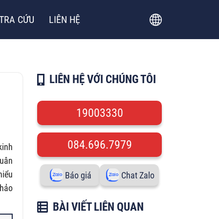
TRA CỨU
LIÊN HỆ
LIÊN HỆ VỚI CHÚNG TÔI
19003330
084.696.7979
kinh
Xuân
hiểu
Báo giá
Chat Zalo
khảo
BÀI VIẾT LIÊN QUAN