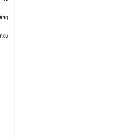
háng
 nếu