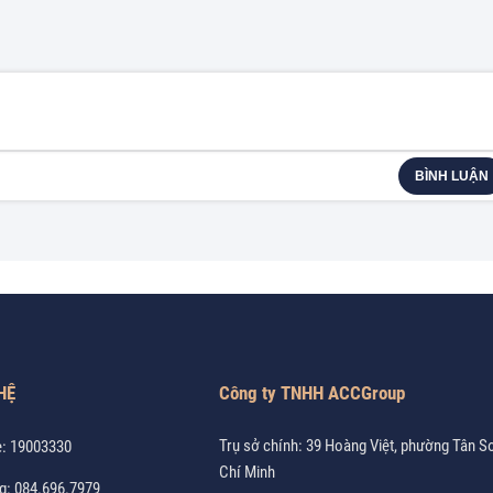
BÌNH LUẬN
HỆ
Công ty TNHH ACCGroup
Trụ sở chính: 39 Hoàng Việt, phường Tân S
e:
19003330
Chí Minh
g:
084.696.7979