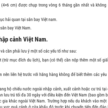
u (4×6 cm) được chụp trong vòng 6 tháng gần nhất và không
ục hải quan tại sân bay Việt nam.
 sân bay Việt Nam.
nhập cảnh Việt Nam.
và cần phải lưu ý một số các yếu tố như sau:
 (trừ mục đích du lịch), bạn (có thể) cần nộp thêm một số giấ
 nên liên hệ trước với hãng hàng không để biết thêm các yêu
ng hộ chiếu nước ngoài nhập cảnh, xuất cảnh hoặc cư trú tại
an lưu trú tối đa 30 ngày với điều kiện đến Việt Nam (bao gồm 
c gia khác ngoài Việt Nam. Trường hợp nếu du khách vào một
hu vực quá cảnh ở cửa khẩu đó trước khi chuyển tiếp đến đảo