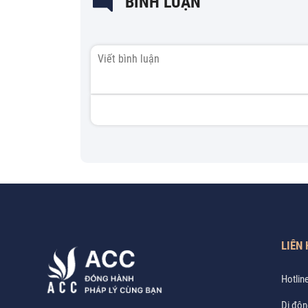
BÌNH LUẬN
LIÊN 
Hotlin
Di độn