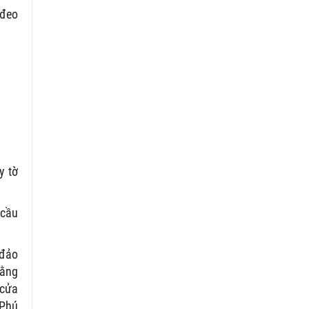
 đeo
y tờ
 cầu
 đảo
bằng
 cửa
 Phú