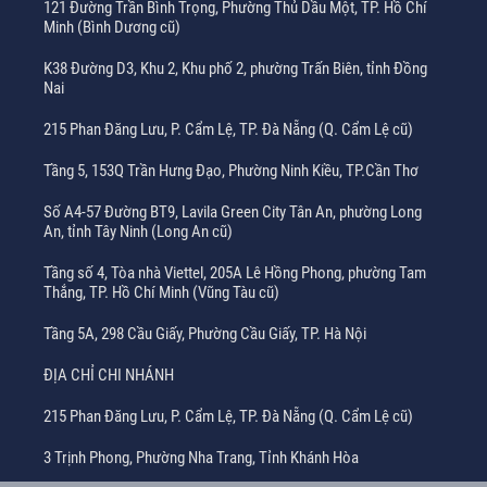
121 Đường Trần Bình Trọng, Phường Thủ Dầu Một, TP. Hồ Chí
Minh (Bình Dương cũ)
K38 Đường D3, Khu 2, Khu phố 2, phường Trấn Biên, tỉnh Đồng
Nai
215 Phan Đăng Lưu, P. Cẩm Lệ, TP. Đà Nẵng (Q. Cẩm Lệ cũ)
Tầng 5, 153Q Trần Hưng Đạo, Phường Ninh Kiều, TP.Cần Thơ
Số A4-57 Đường BT9, Lavila Green City Tân An, phường Long
An, tỉnh Tây Ninh (Long An cũ)
Tầng số 4, Tòa nhà Viettel, 205A Lê Hồng Phong, phường Tam
Thắng, TP. Hồ Chí Minh (Vũng Tàu cũ)
Tầng 5A, 298 Cầu Giấy, Phường Cầu Giấy, TP. Hà Nội
ĐỊA CHỈ CHI NHÁNH
215 Phan Đăng Lưu, P. Cẩm Lệ, TP. Đà Nẵng (Q. Cẩm Lệ cũ)
3 Trịnh Phong, Phường Nha Trang, Tỉnh Khánh Hòa