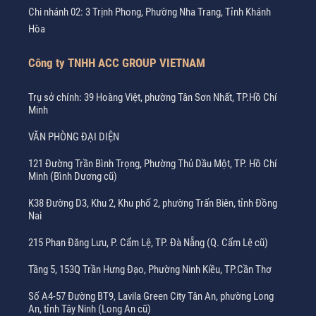
Chi nhánh 02: 3 Trịnh Phong, Phường Nha Trang, Tỉnh Khánh
Hòa
Công ty TNHH ACC GROUP VIETNAM
Trụ sở chính: 39 Hoàng Việt, phường Tân Sơn Nhất, TP.Hồ Chí
Minh
VĂN PHÒNG ĐẠI DIỆN
121 Đường Trần Bình Trọng, Phường Thủ Dầu Một, TP. Hồ Chí
Minh (Bình Dương cũ)
K38 Đường D3, Khu 2, Khu phố 2, phường Trấn Biên, tỉnh Đồng
Nai
215 Phan Đăng Lưu, P. Cẩm Lệ, TP. Đà Nẵng (Q. Cẩm Lệ cũ)
Tầng 5, 153Q Trần Hưng Đạo, Phường Ninh Kiều, TP.Cần Thơ
Số A4-57 Đường BT9, Lavila Green City Tân An, phường Long
An, tỉnh Tây Ninh (Long An cũ)