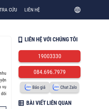
TRA CỨU
LIÊN HỆ
LIÊN HỆ VỚI CHÚNG TÔI
19003330
084.696.7979
 nhu
uyện
h vụ
Báo giá
Chat Zalo
 dõi
BÀI VIẾT LIÊN QUAN