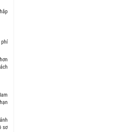
khắp
 phí
 hơn
hách
 Nam
 hạn
cảnh
ồ sơ