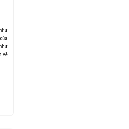
 như
 của
 như
n về