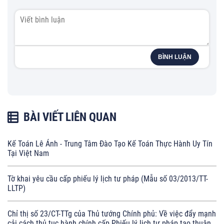
BÌNH LUẬN
BÀI VIẾT LIÊN QUAN
Kế Toán Lê Ánh - Trung Tâm Đào Tạo Kế Toán Thực Hành Uy Tín
Tại Việt Nam
Tờ khai yêu cầu cấp phiếu lý lịch tư pháp (Mẫu số 03/2013/TT-
LLTP)
Chỉ thị số 23/CT-TTg của Thủ tướng Chính phủ: Về việc đẩy mạnh
cải cách thủ tục hành chính cấp Phiếu lý lịch tư pháp tạo thuận