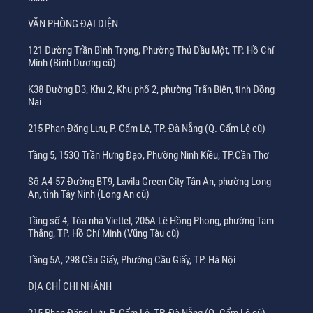
VĂN PHÒNG ĐẠI DIỆN
121 Đường Trần Bình Trọng, Phường Thủ Dầu Một, TP. Hồ Chí
Minh (Bình Dương cũ)
K38 Đường D3, Khu 2, Khu phố 2, phường Trấn Biên, tỉnh Đồng
Nai
215 Phan Đăng Lưu, P. Cẩm Lệ, TP. Đà Nẵng (Q. Cẩm Lệ cũ)
Tầng 5, 153Q Trần Hưng Đạo, Phường Ninh Kiều, TP.Cần Thơ
Số A4-57 Đường BT9, Lavila Green City Tân An, phường Long
An, tỉnh Tây Ninh (Long An cũ)
Tầng số 4, Tòa nhà Viettel, 205A Lê Hồng Phong, phường Tam
Thắng, TP. Hồ Chí Minh (Vũng Tàu cũ)
Tầng 5A, 298 Cầu Giấy, Phường Cầu Giấy, TP. Hà Nội
ĐỊA CHỈ CHI NHÁNH