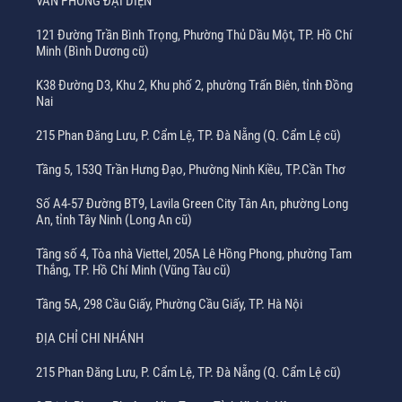
VĂN PHÒNG ĐẠI DIỆN
121 Đường Trần Bình Trọng, Phường Thủ Dầu Một, TP. Hồ Chí
Minh (Bình Dương cũ)
K38 Đường D3, Khu 2, Khu phố 2, phường Trấn Biên, tỉnh Đồng
Nai
215 Phan Đăng Lưu, P. Cẩm Lệ, TP. Đà Nẵng (Q. Cẩm Lệ cũ)
Tầng 5, 153Q Trần Hưng Đạo, Phường Ninh Kiều, TP.Cần Thơ
Số A4-57 Đường BT9, Lavila Green City Tân An, phường Long
An, tỉnh Tây Ninh (Long An cũ)
Tầng số 4, Tòa nhà Viettel, 205A Lê Hồng Phong, phường Tam
Thắng, TP. Hồ Chí Minh (Vũng Tàu cũ)
Tầng 5A, 298 Cầu Giấy, Phường Cầu Giấy, TP. Hà Nội
ĐỊA CHỈ CHI NHÁNH
215 Phan Đăng Lưu, P. Cẩm Lệ, TP. Đà Nẵng (Q. Cẩm Lệ cũ)