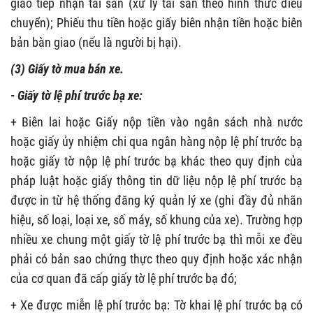
giao tiếp nhận tài sản (xử lý tài sản theo hình thức điều
chuyển); Phiếu thu tiền hoặc giấy biên nhận tiền hoặc biên
bản bàn giao (nếu là người bị hại).
(3) Giấy tờ mua bán xe.
- Giấy tờ lệ phí trước bạ xe:
+ Biên lai hoặc Giấy nộp tiền vào ngân sách nhà nước
hoặc giấy ủy nhiệm chi qua ngân hàng nộp lệ phí trước bạ
hoặc giấy tờ nộp lệ phí trước bạ khác theo quy định của
pháp luật hoặc giấy thông tin dữ liệu nộp lệ phí trước bạ
được in từ hệ thống đăng ký quản lý xe (ghi đầy đủ nhãn
hiệu, số loại, loại xe, số máy, số khung của xe). Trường hợp
nhiều xe chung một giấy tờ lệ phí trước bạ thì mỗi xe đều
phải có bản sao chứng thực theo quy định hoặc xác nhận
của cơ quan đã cấp giấy tờ lệ phí trước bạ đó;
+ Xe được miễn lệ phí trước bạ: Tờ khai lệ phí trước bạ có