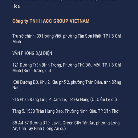
Hòa
Công ty TNHH ACC GROUP VIETNAM
Trụ sở chính: 39 Hoàng Việt, phường Tân Sơn Nhất, TP.Hồ Chí
Minh
VĂN PHÒNG ĐẠI DIỆN
121 Đường Trần Bình Trọng, Phường Thủ Dầu Một, TP. Hồ Chí
Minh (Bình Dương cũ)
K38 Đường D3, Khu 2, Khu phố 2, phường Trấn Biên, tỉnh Đồng
Nai
215 Phan Đăng Lưu, P. Cẩm Lệ, TP. Đà Nẵng (Q. Cẩm Lệ cũ)
Tầng 5, 153Q Trần Hưng Đạo, Phường Ninh Kiều, TP.Cần Thơ
Số A4-57 Đường BT9, Lavila Green City Tân An, phường Long
An, tỉnh Tây Ninh (Long An cũ)