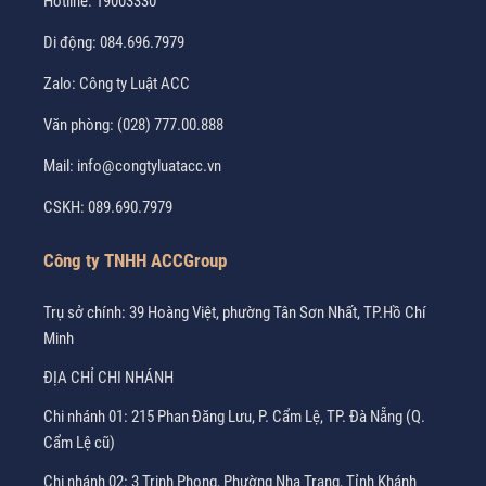
Hotline:
19003330
Di động:
084.696.7979
Zalo:
Công ty Luật ACC
Văn phòng:
(028) 777.00.888
Mail:
info@congtyluatacc.vn
CSKH:
089.690.7979
Công ty TNHH ACCGroup
Trụ sở chính: 39 Hoàng Việt, phường Tân Sơn Nhất, TP.Hồ Chí
Minh
ĐỊA CHỈ CHI NHÁNH
Chi nhánh 01: 215 Phan Đăng Lưu, P. Cẩm Lệ, TP. Đà Nẵng (Q.
Cẩm Lệ cũ)
Chi nhánh 02: 3 Trịnh Phong, Phường Nha Trang, Tỉnh Khánh